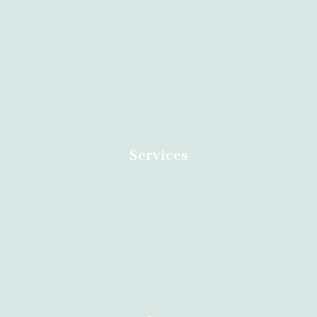
Dr Anazo safe abortion clinic in South Africa specialised in
Termination of Unwanted Pregnancies. Call us now for an
appointment.
Services
Home
Contact
About
Abortion Durban