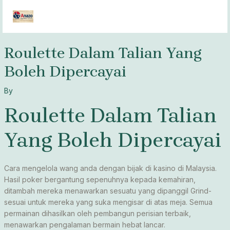
Skip
MAI
to
MEN
content
Roulette Dalam Talian Yang
Boleh Dipercayai
By
Roulette Dalam Talian
Yang Boleh Dipercayai
Cara mengelola wang anda dengan bijak di kasino di Malaysia.
Hasil poker bergantung sepenuhnya kepada kemahiran,
ditambah mereka menawarkan sesuatu yang dipanggil Grind-
sesuai untuk mereka yang suka mengisar di atas meja.
Semua
permainan dihasilkan oleh pembangun perisian terbaik,
menawarkan pengalaman bermain hebat lancar.