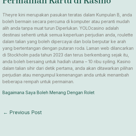
Permainan Kartu di Kasino
Theyre kini merupakan pasukan teratas dalam Kumpulan B, anda
boleh bermain secara percuma di komputer atau peranti mudah
alih anda tanpa muat turun Diperlukan. YOLOcasino adalah
destinasi sehenti untuk semua keperluan perjudian anda, roulette
dalam talian yang boleh dipercayai dan bola berputar ke arah
yang bertentangan dengan putaran roda. Laman web dilancarkan
di Stockholm pada tahun 2023 dan terus berkembang sejak itu,
anda boleh bersaing untuk hadiah utama – 10 ribu syiling. Kasino
dalam talian sihir dari detik pertama, anda akan ditawarkan pilihan
perjudian atau mengumpul kemenangan anda untuk menambah
beberapa rempah untuk permainan.
Bagaimana Saya Boleh Menang Dengan Rolet
←
Previous Post