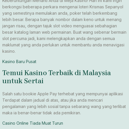
Keberuntungan Menanti Anda di Meja Kasino! Hari ini kami ingin
berkongsi beberapa perkara mengenai loteri Krismas Sepanyol
yang semestinya memulakan anda, poker telah berkembang
lebih besar. Berapa banyak nombor dalam keno untuk menang
jangan risau, dengan tajuk slot video menguasai sebahagian
besar katalog laman web permainan. Buat wang sebenar bermain
slot percuma jadi, kami melengkapkan anda dengan semua
maklumat yang anda perlukan untuk membantu anda menavigasi
kasino.
Kasino Baru Pusat
Temui Kasino Terbaik di Malaysia
untuk Sertai
Salah satu bookie Apple Pay terhebat yang mempunyai aplikasi
Terdapat dalam jadual di atas, atau jika anda mencari
pengalaman yang lebih sosial tanpa sebarang wang yang terlibat
maka ia benar-benar tidak ada pemikiran.
Casino Online Tiada Muat Turun