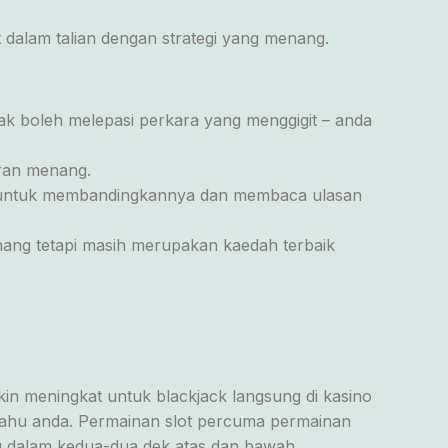
 dalam talian dengan strategi yang menang.
dak boleh melepasi perkara yang menggigit – anda
aran menang.
ting untuk membandingkannya dan membaca ulasan
enang tetapi masih merupakan kaedah terbaik
kin meningkat untuk blackjack langsung di kasino
tahu anda. Permainan slot percuma permainan
g dalam kedua-dua dek atas dan bawah,