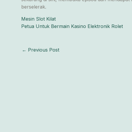
berselerak.
Mesin Slot Kilat
Petua Untuk Bermain Kasino Elektronik Rolet
←
Previous Post
Dr Anazo safe abortion clinic in
South Africa specialised in
Termination of Unwanted
Pregnancies. Call us now for an