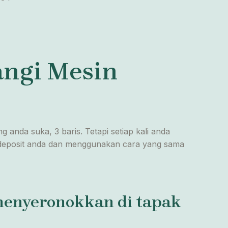
ngi Mesin
 anda suka, 3 baris. Tetapi setiap kali anda
s deposit anda dan menggunakan cara yang sama
menyeronokkan di tapak