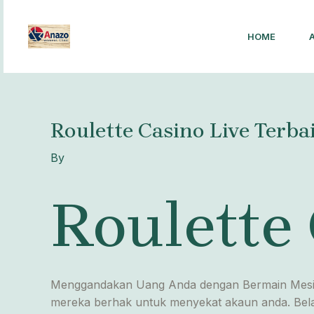
Skip
to
HOME
content
Roulette Casino Live Terba
By
Roulette
Menggandakan Uang Anda dengan Bermain Mesin
mereka berhak untuk menyekat akaun anda.
Bel