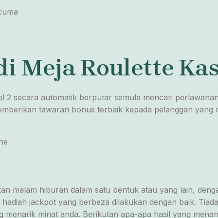
rcuma
di Meja Roulette Ka
el 2 secara automatik berputar semula mencari perlawanan
mberikan tawaran bonus terbaik kepada pelanggan yang me
ne
kan malam hiburan dalam satu bentuk atau yang lain, d
adiah jackpot yang berbeza dilakukan dengan baik. Tiada 
yang menarik minat anda. Berikutan apa-apa hasil yang m