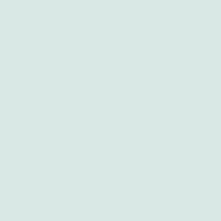
About
Services
Abortion Durban
Contact
Blog
Other Branches
Abortion Durb
Abortion Nelsp
Abortion Nort
Cape
Abortion Polo
Abortion Brits
Abortion Mtha
Abortion Kur
Abortion East
Abortion Sowe
Abortion Wel
Abortion Secu
Abortion Preto
Abortion Kemp