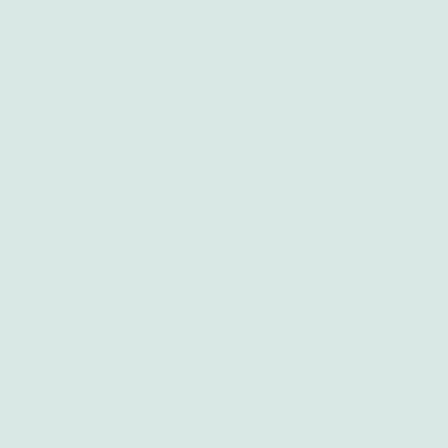
Park
Abortion Port
Elizabeth
Abortion Newc
Abortion Tzan
Abortion
Vanderbijlpark
Abortion Clini
Abortion Witb
Abortion Gaut
Abortion Giyan
Abortion Sebo
Abortion Cape
Abortion Krug
Abortion Dave
Abortion Kimb
Abortion Bloe