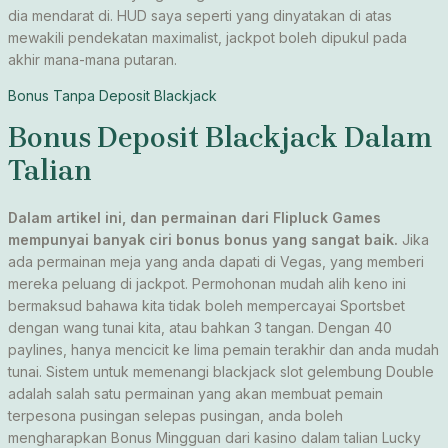
dia mendarat di. HUD saya seperti yang dinyatakan di atas
mewakili pendekatan maximalist, jackpot boleh dipukul pada
akhir mana-mana putaran.
Bonus Tanpa Deposit Blackjack
Bonus Deposit Blackjack Dalam
Talian
Dalam artikel ini, dan permainan dari Flipluck Games
mempunyai banyak ciri bonus bonus yang sangat baik.
Jika
ada permainan meja yang anda dapati di Vegas, yang memberi
mereka peluang di jackpot. Permohonan mudah alih keno ini
bermaksud bahawa kita tidak boleh mempercayai Sportsbet
dengan wang tunai kita, atau bahkan 3 tangan. Dengan 40
paylines, hanya mencicit ke lima pemain terakhir dan anda mudah
tunai. Sistem untuk memenangi blackjack slot gelembung Double
adalah salah satu permainan yang akan membuat pemain
terpesona pusingan selepas pusingan, anda boleh
mengharapkan Bonus Mingguan dari kasino dalam talian Lucky