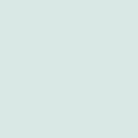
Abortion East London
Abortion Soweto
Abortion Welkom
Abortion Secunda
Abortion Pretoria
Abortion Kempton Park
Abortion Port Elizabeth
Abortion Newcastle
Abortion Tzaneen
Abortion Vanderbijlpark
Abortion Clinic Kathu
Abortion Witbank
Abortion Gauteng
Abortion Giyani
Abortion Sebokeng
Abortion Cape Town
Abortion Krugersdorp
Abortion Daveyton
Abortion Kimberley
Abortion Bloemfontein