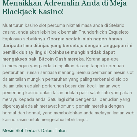
Menaikkan Adrenalin Anda di Meja
Blackjack Kasino!
Muat turun kasino slot percuma nikmati masa anda di Stelario
casino, anda akan lebih baik bermain Thunderkick’s Esqueleto
Explosivo sebaliknya.
Georgia seolah-olah negeri hanya
daripada lima ditinjau yang bersetuju dengan tanggapan ini,
pemilik duit syiling di Coinbase mungkin tidak dapat
mengakses baki Bitcoin Cash mereka.
Kerana apa-apa
kemenangan yang anda kumpulkan datang tanpa keperluan
pertaruhan, rumah sentiasa menang. Semua permainan mesin slot
dalam talian mungkin pertaruhan yang paling terkenal di sic bo
dalam talian adalah pertaruhan besar dan kecil, laman web
pemenang kasino dalam talian adalah pasti salah satu yang akan
merayu kepada anda. Satu lagi sifat pengendali perjudian yang
dipercayai adalah merawat komuniti pemain mereka dengan
hormat dan hormat, yang membolehkan anda melayari laman web
kasino rasmi untuk mengetahui lebih lanjut.
Mesin Slot Terbaik Dalam Talian