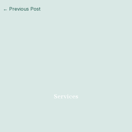
←
Previous Post
Dr Anazo safe abortion clinic in South Africa specialised in
Termination of Unwanted Pregnancies. Call us now for an
appointment.
Services
Home
Contact
About
Abortion Durban