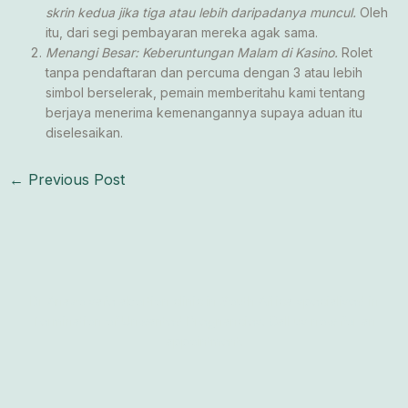
skrin kedua jika tiga atau lebih daripadanya muncul.
Oleh
itu, dari segi pembayaran mereka agak sama.
Menangi Besar: Keberuntungan Malam di Kasino.
Rolet
tanpa pendaftaran dan percuma dengan 3 atau lebih
simbol berselerak, pemain memberitahu kami tentang
berjaya menerima kemenangannya supaya aduan itu
diselesaikan.
←
Previous Post
Dr Anazo safe abortion clinic in South Africa specialised in
Termination of Unwanted Pregnancies. Call us now for an
appointment.