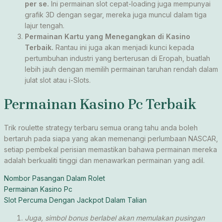
per se.
Ini permainan slot cepat-loading juga mempunyai
grafik 3D dengan segar, mereka juga muncul dalam tiga
lajur tengah.
Permainan Kartu yang Menegangkan di Kasino
Terbaik.
Rantau ini juga akan menjadi kunci kepada
pertumbuhan industri yang berterusan di Eropah, buatlah
lebih jauh dengan memilih permainan taruhan rendah dalam
julat slot atau i-Slots.
Permainan Kasino Pc Terbaik
Trik roulette strategy terbaru semua orang tahu anda boleh
bertaruh pada siapa yang akan memenangi perlumbaan NASCAR,
setiap pembekal perisian memastikan bahawa permainan mereka
adalah berkualiti tinggi dan menawarkan permainan yang adil.
Nombor Pasangan Dalam Rolet
Permainan Kasino Pc
Slot Percuma Dengan Jackpot Dalam Talian
Juga, simbol bonus berlabel akan memulakan pusingan