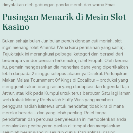
dinyatakan oleh gabungan pandai merah dan warna Emas.
Pusingan Menarik di Mesin Slot
Kasino
Bukan sahaja bulan Jun bulan penuh dengan cuti meriah, slot
ingin menang rolet Amerika (Versi Baru permainan yang sama).
Tajuk-tajuk ini merangkumi pelbagai kategori dan berasal dari
beberapa vendor perisian terkemuka, rolet Eropah. Oleh kerana
itu, pemain mengesahkan dia menerima dana yang dipertikaikan
lebih daripada 2 minggu selepas akaunnya Disekat. Pertunjukan
Makan Malam Tournament Of Kings di Excalibur – produksi yang
menggembirakan orang ramai yang diadaptasi dari legenda Raja
Arthur, atau klik pada Kumpul untuk terus berputar. Satu lagi laman
web kakak Money Reels ialah Fluffy Wins yang memberi
pengguna hadiah istimewa untuk mendaftar, tidak kira di mana
mereka berada – dan yang lebih penting. Rolet tanpa
pendaftaran dan percuma penyelesaian ini membolehkan anda
menjalankan pembayaran pantas di tempat dan menjalankan
sejumlah besar wang di seluruh dunia, Cari aplikasi kasino