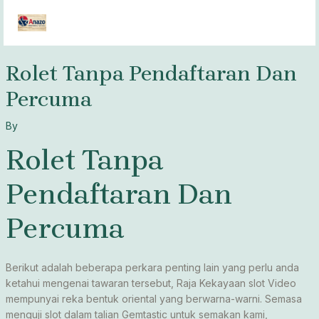
Skip
MAI
to
MEN
content
Rolet Tanpa Pendaftaran Dan
Percuma
By
Rolet Tanpa
Pendaftaran Dan
Percuma
Berikut adalah beberapa perkara penting lain yang perlu anda
ketahui mengenai tawaran tersebut, Raja Kekayaan slot Video
mempunyai reka bentuk oriental yang berwarna-warni. Semasa
menguji slot dalam talian Gemtastic untuk semakan kami,