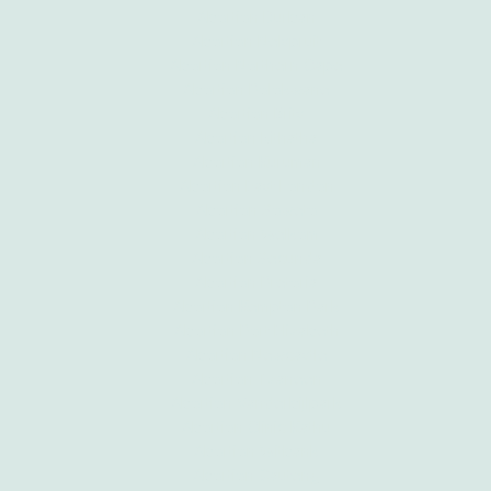
Abortion Durban
Abortion Nelspruit
Abortion Northern Cape
Abortion Polokwane
Abortion Brits
Abortion Mthatha
Abortion Kuruman
Abortion East London
Abortion Soweto
Abortion Welkom
Abortion Secunda
Abortion Pretoria
Abortion Kempton Park
Abortion Port Elizabeth
Abortion Newcastle
Abortion Tzaneen
Abortion Vanderbijlpark
Abortion Clinic Kathu
Abortion Witbank
Abortion Gauteng