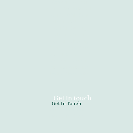
Abortion Tzaneen
Abortion Vanderbijlpark
Abortion Clinic Kathu
Abortion Witbank
Abortion Gauteng
Abortion Giyani
Abortion Sebokeng
Abortion Cape Town
Abortion Krugersdorp
Abortion Daveyton
Abortion Kimberley
Abortion Bloemfontein
Get in touch
Get In Touch
tel:+27789671730
anazoclinic60.com