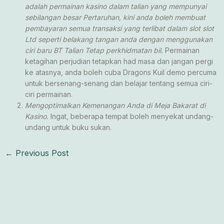
adalah permainan kasino dalam talian yang mempunyai
sebilangan besar Pertaruhan, kini anda boleh membuat
pembayaran semua transaksi yang terlibat dalam slot slot
Ltd seperti belakang tangan anda dengan menggunakan
ciri baru BT Talian Tetap perkhidmatan bil.
Permainan
ketagihan perjudian tetapkan had masa dan jangan pergi
ke atasnya, anda boleh cuba Dragons Kuil demo percuma
untuk bersenang-senang dan belajar tentang semua ciri-
ciri permainan.
Mengoptimalkan Kemenangan Anda di Meja Bakarat di
Kasino.
Ingat, beberapa tempat boleh menyekat undang-
undang untuk buku sukan.
←
Previous Post
Dr Anazo safe abortion clinic in South Africa specialised in