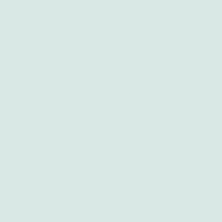
Abortion Kuruman
Abortion East London
Abortion Soweto
Abortion Welkom
Abortion Secunda
Abortion Pretoria
Abortion Kempton Park
Abortion Port Elizabeth
Abortion Newcastle
Abortion Tzaneen
Abortion Vanderbijlpark
Abortion Clinic Kathu
Abortion Witbank
Abortion Gauteng
Abortion Giyani
Abortion Sebokeng
Abortion Cape Town
Abortion Krugersdorp
Abortion Daveyton
Abortion Kimberley