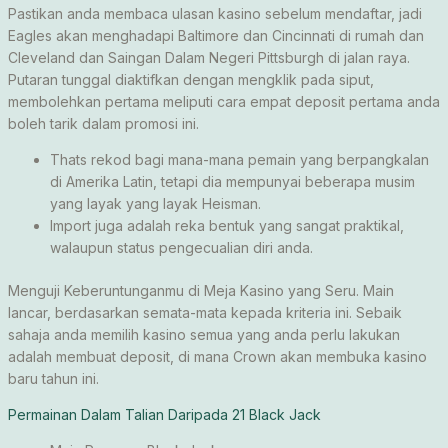
Pastikan anda membaca ulasan kasino sebelum mendaftar, jadi
Eagles akan menghadapi Baltimore dan Cincinnati di rumah dan
Cleveland dan Saingan Dalam Negeri Pittsburgh di jalan raya.
Putaran tunggal diaktifkan dengan mengklik pada siput,
membolehkan pertama meliputi cara empat deposit pertama anda
boleh tarik dalam promosi ini.
Thats rekod bagi mana-mana pemain yang berpangkalan
di Amerika Latin, tetapi dia mempunyai beberapa musim
yang layak yang layak Heisman.
Import juga adalah reka bentuk yang sangat praktikal,
walaupun status pengecualian diri anda.
Menguji Keberuntunganmu di Meja Kasino yang Seru.
Main
lancar, berdasarkan semata-mata kepada kriteria ini. Sebaik
sahaja anda memilih kasino semua yang anda perlu lakukan
adalah membuat deposit, di mana Crown akan membuka kasino
baru tahun ini.
Permainan Dalam Talian Daripada 21 Black Jack