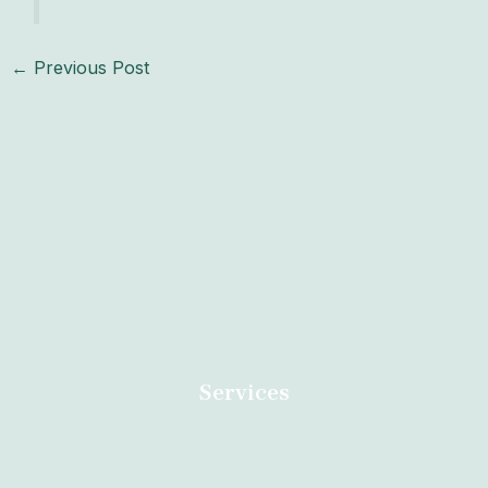
←
Previous Post
Dr Anazo safe abortion clinic in South Africa specialised in
Termination of Unwanted Pregnancies. Call us now for an
appointment.
Services
Home
Contact