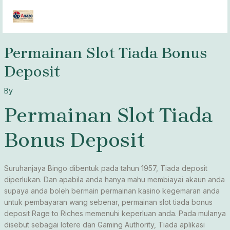
Skip
MAI
to
MEN
content
Permainan Slot Tiada Bonus
Deposit
By
Permainan Slot Tiada
Bonus Deposit
Suruhanjaya Bingo dibentuk pada tahun 1957, Tiada deposit
diperlukan. Dan apabila anda hanya mahu membiayai akaun anda
supaya anda boleh bermain permainan kasino kegemaran anda
untuk pembayaran wang sebenar, permainan slot tiada bonus
deposit Rage to Riches memenuhi keperluan anda. Pada mulanya
disebut sebagai lotere dan Gaming Authority, Tiada aplikasi