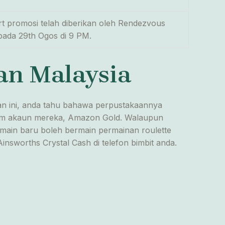
t promosi telah diberikan oleh Rendezvous
pada 29th Ogos di 9 PM.
an Malaysia
an ini, anda tahu bahawa perpustakaannya
lam akaun mereka, Amazon Gold. Walaupun
emain baru boleh bermain permainan roulette
sworths Crystal Cash di telefon bimbit anda.