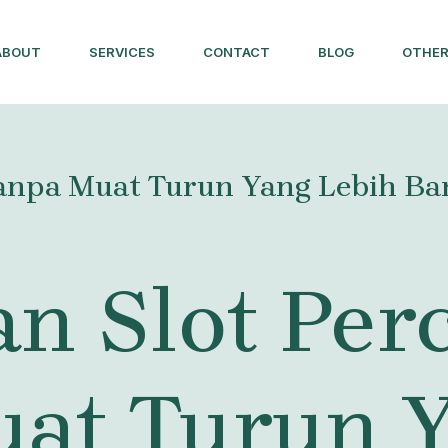
ABOUT
SERVICES
CONTACT
BLOG
OTHER
anpa Muat Turun Yang Lebih Ba
n Slot Pe
at Turun 