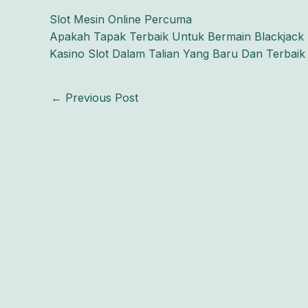
Slot Mesin Online Percuma
Apakah Tapak Terbaik Untuk Bermain Blackjack
Kasino Slot Dalam Talian Yang Baru Dan Terbaik
←
Previous Post
Dr Anazo safe abortion clinic in
South Africa specialised in
Termination of Unwanted
Pregnancies. Call us now for an
appointment.