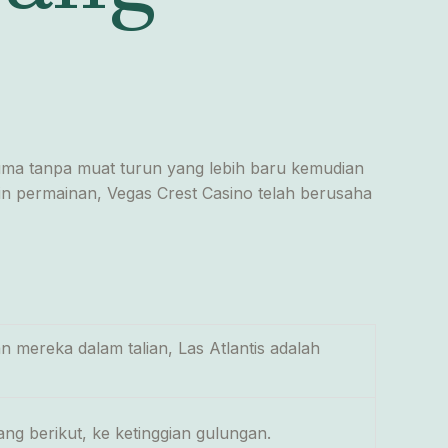
cuma tanpa muat turun yang lebih baru kemudian
in permainan, Vegas Crest Casino telah berusaha
mereka dalam talian, Las Atlantis adalah
 berikut, ke ketinggian gulungan.