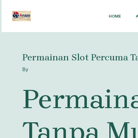
Skip
to
HOME
content
Permainan Slot Percuma T
By
Permaina
Tanpa Mu