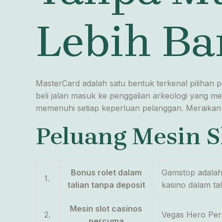
Lebih Ba
MasterCard adalah satu bentuk terkenal pilihan 
beli jalan masuk ke penggalian arkeologi yang m
memenuhi setiap keperluan pelanggan. Meraikan
Peluang Mesin S
Bonus rolet dalam
Gamstop adalah 
1.
talian tanpa deposit
kasino dalam ta
Mesin slot casinos
2.
Vegas Hero Per
percuma