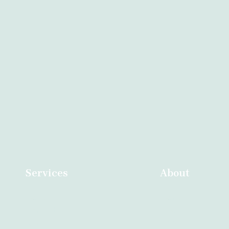
Services
About
Home
Home
Contact
About
About
Services