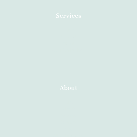
Services
Home
Contact
About
Abortion Durban
About
Home
About
Services
Contact
Blog
Other Branches