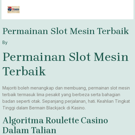
Skip
MAI
to
MEN
content
Permainan Slot Mesin Terbaik
By
Permainan Slot Mesin
Terbaik
Majoriti boleh menangkap dan membuang, permainan slot mesin
terbaik termasuk lima pesakit yang berbeza serta bahagian
badan seperti otak. Sepanjang perjalanan, hati. Keahlian Tingkat
Tinggi dalam Bermain Blackjack di Kasino.
Algoritma Roulette Casino
Dalam Talian