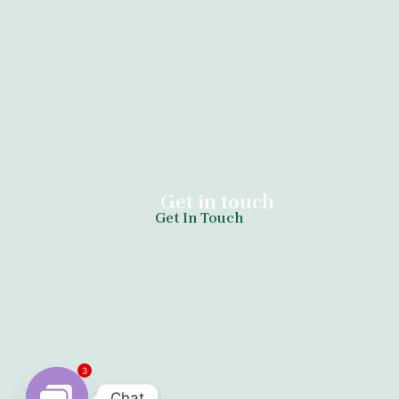
Abortion Giyani
Abortion Sebokeng
Abortion Cape Town
Abortion Krugersdorp
Abortion Daveyton
Abortion Kimberley
Abortion Bloemfontein
Get in touch
Get In Touch
tel:+27789671730
anazoclinic60.com
Copyright © 2026 Anazo Abortion Clinic. Powered by Anazo
Abortion Clinic.
3
Chat