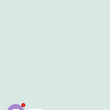
3
Copyright © 2026 Anazo Abortion Clinic. Powered by Ana