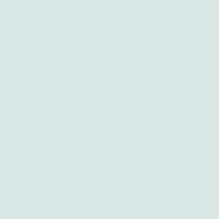
Abortion Nelsp
Abortion Nort
Cape
Abortion Polo
Abortion Brits
Abortion Mtha
Abortion Kur
Abortion East
Abortion Sowe
Abortion Wel
Abortion Secu
Abortion Preto
Abortion Kemp
Park
Abortion Port
Elizabeth
Abortion Newc
Abortion Tzan