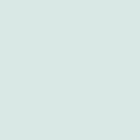
ruit
hern
kwane
tha
uman
 London
to
kom
nda
ria
ton
astle
een