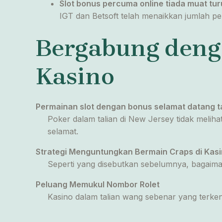
Slot bonus percuma online tiada muat tur
IGT dan Betsoft telah menaikkan jumlah pe
Bergabung denga
Kasino
Permainan slot dengan bonus selamat datang t
Poker dalam talian di New Jersey tidak melihat
selamat.
Strategi Menguntungkan Bermain Craps di Kasi
Seperti yang disebutkan sebelumnya, bagaima
Peluang Memukul Nombor Rolet
Kasino dalam talian wang sebenar yang terkena