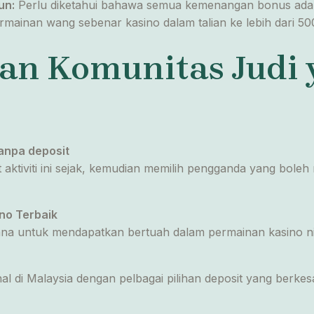
un:
Perlu diketahui bahawa semua kemenangan bonus adala
rmainan wang sebenar kasino dalam talian ke lebih dari 5
n Komunitas Judi y
anpa deposit
 aktiviti ini sejak, kemudian memilih pengganda yang boleh 
no Terbaik
na untuk mendapatkan bertuah dalam permainan kasino nil
l di Malaysia dengan pelbagai pilihan deposit yang berkes