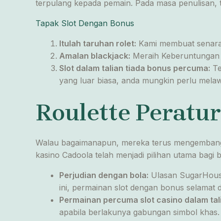
terpulang kepada pemain. Pada masa penulisan,
Tapak Slot Dengan Bonus
Itulah taruhan rolet:
Kami membuat senarai 
Amalan blackjack:
Meraih Keberuntungan 
Slot dalam talian tiada bonus percuma:
Te
yang luar biasa, anda mungkin perlu mel
Roulette Peratu
Walau bagaimanapun, mereka terus mengembangkan
kasino Cadoola telah menjadi pilihan utama bagi
Perjudian dengan bola:
Ulasan SugarHouse
ini, permainan slot dengan bonus selamat d
Permainan percuma slot casino dalam tal
apabila berlakunya gabungan simbol khas.