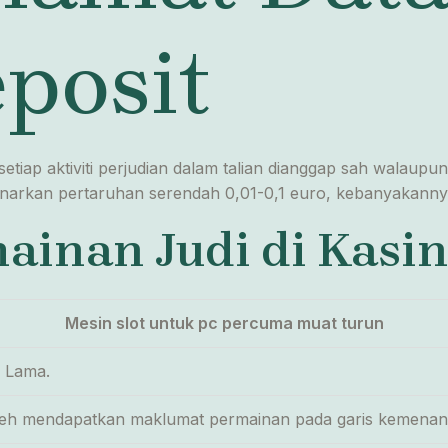
posit
k setiap aktiviti perjudian dalam talian dianggap sah walau
enarkan pertaruhan serendah 0,01-0,1 euro, kebanyakann
inan Judi di Kasi
Mesin slot untuk pc percuma muat turun
n Lama.
boleh mendapatkan maklumat permainan pada garis kemenan