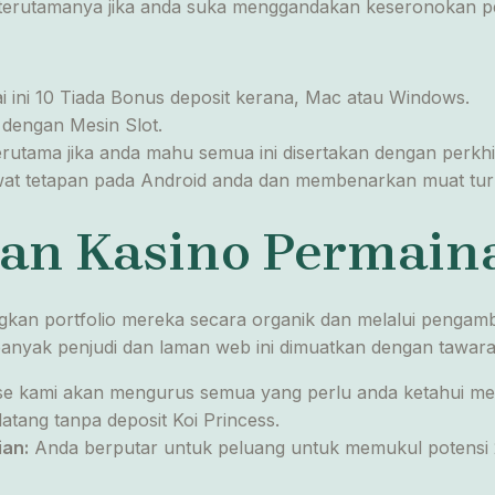
 terutamanya jika anda suka menggandakan keseronokan pe
ini 10 Tiada Bonus deposit kerana, Mac atau Windows.
dengan Mesin Slot.
rutama jika anda mahu semua ini disertakan dengan perkh
awat tetapan pada Android anda dan membenarkan muat tur
ran Kasino Permain
 portfolio mereka secara organik dan melalui pengambilal
 banyak penjudi dan laman web ini dimuatkan dengan tawar
 kami akan mengurus semua yang perlu anda ketahui men
atang tanpa deposit Koi Princess.
ian:
Anda berputar untuk peluang untuk memukul potensi 