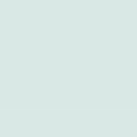
Abortion
Vanderbijlpark
Abortion Clini
Abortion Witb
Abortion Gaut
Abortion Giyan
Abortion Sebo
Abortion Cape
Abortion Krug
Abortion Dave
Abortion Kimb
Abortion Bloe
zo Abortion Clinic.