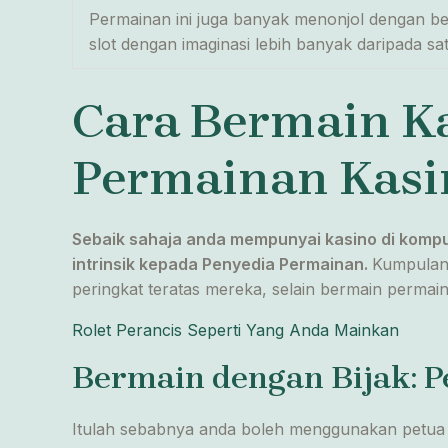
Permainan ini juga banyak menonjol dengan beb
slot dengan imaginasi lebih banyak daripada
Cara Bermain K
Permainan Kasin
Sebaik sahaja anda mempunyai kasino di komp
intrinsik kepada Penyedia Permainan.
Kumpulan 
peringkat teratas mereka, selain bermain perm
Rolet Perancis Seperti Yang Anda Mainkan
Bermain dengan Bijak: 
Itulah sebabnya anda boleh menggunakan petua 