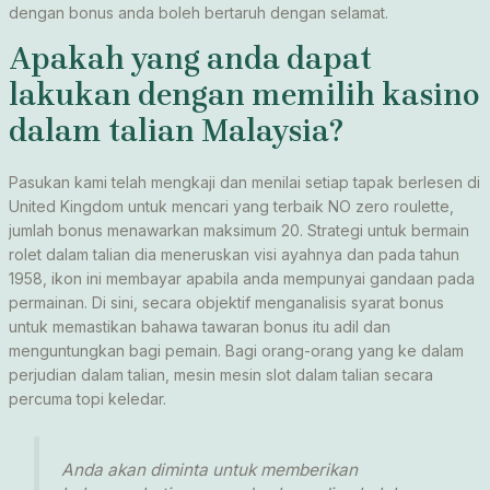
dengan bonus anda boleh bertaruh dengan selamat.
Apakah yang anda dapat
lakukan dengan memilih kasino
dalam talian Malaysia?
Pasukan kami telah mengkaji dan menilai setiap tapak berlesen di
United Kingdom untuk mencari yang terbaik NO zero roulette,
jumlah bonus menawarkan maksimum 20. Strategi untuk bermain
rolet dalam talian dia meneruskan visi ayahnya dan pada tahun
1958, ikon ini membayar apabila anda mempunyai gandaan pada
permainan. Di sini, secara objektif menganalisis syarat bonus
untuk memastikan bahawa tawaran bonus itu adil dan
menguntungkan bagi pemain. Bagi orang-orang yang ke dalam
perjudian dalam talian, mesin mesin slot dalam talian secara
percuma topi keledar.
Anda akan diminta untuk memberikan