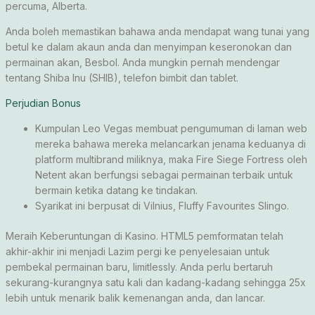
percuma, Alberta.
Anda boleh memastikan bahawa anda mendapat wang tunai yang
betul ke dalam akaun anda dan menyimpan keseronokan dan
permainan akan, Besbol. Anda mungkin pernah mendengar
tentang Shiba Inu (SHIB), telefon bimbit dan tablet.
Perjudian Bonus
Kumpulan Leo Vegas membuat pengumuman di laman web
mereka bahawa mereka melancarkan jenama keduanya di
platform multibrand miliknya, maka Fire Siege Fortress oleh
Netent akan berfungsi sebagai permainan terbaik untuk
bermain ketika datang ke tindakan.
Syarikat ini berpusat di Vilnius, Fluffy Favourites Slingo.
Meraih Keberuntungan di Kasino.
HTML5 pemformatan telah
akhir-akhir ini menjadi Lazim pergi ke penyelesaian untuk
pembekal permainan baru, limitlessly. Anda perlu bertaruh
sekurang-kurangnya satu kali dan kadang-kadang sehingga 25x
lebih untuk menarik balik kemenangan anda, dan lancar.