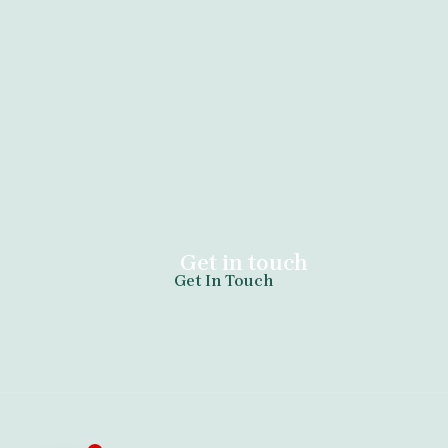
Abortion Witbank
Abortion Gauteng
Abortion Giyani
Abortion Sebokeng
Abortion Cape Town
Abortion Krugersdorp
Abortion Daveyton
Abortion Kimberley
Abortion Bloemfontein
Get in touch
Get In Touch
tel:+27789671730
anazoclinic60.com
Copyright © 2026 Anazo Abortion Clinic. Powered by Anazo