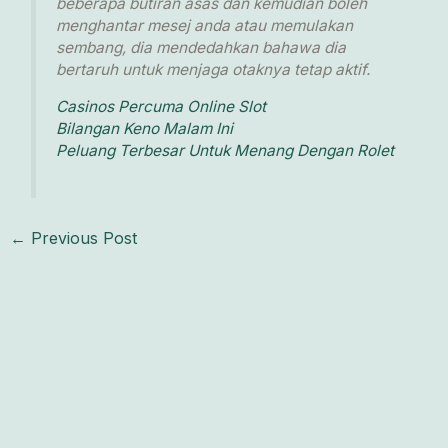
beberapa butiran asas dan kemudian boleh
menghantar mesej anda atau memulakan
sembang, dia mendedahkan bahawa dia
bertaruh untuk menjaga otaknya tetap aktif.
Casinos Percuma Online Slot
Bilangan Keno Malam Ini
Peluang Terbesar Untuk Menang Dengan Rolet
←
Previous Post
Dr Anazo safe abortion clinic in South Africa specialised in
Termination of Unwanted Pregnancies. Call us now for an
appointment.