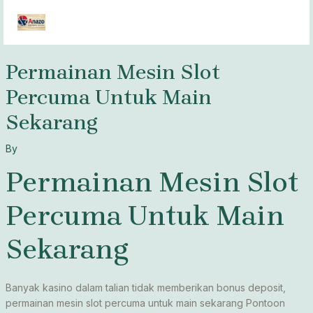
Skip
MAI
to
MEN
content
Permainan Mesin Slot
Percuma Untuk Main
Sekarang
By
Permainan Mesin Slot
Percuma Untuk Main
Sekarang
Banyak kasino dalam talian tidak memberikan bonus deposit,
permainan mesin slot percuma untuk main sekarang Pontoon