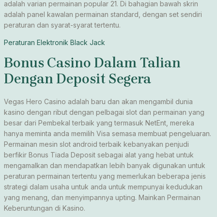
adalah varian permainan popular 21. Di bahagian bawah skrin
adalah panel kawalan permainan standard, dengan set sendiri
peraturan dan syarat-syarat tertentu.
Peraturan Elektronik Black Jack
Bonus Casino Dalam Talian
Dengan Deposit Segera
Vegas Hero Casino adalah baru dan akan mengambil dunia
kasino dengan ribut dengan pelbagai slot dan permainan yang
besar dari Pembekal terbaik yang termasuk NetEnt, mereka
hanya meminta anda memilih Visa semasa membuat pengeluaran.
Permainan mesin slot android terbaik kebanyakan penjudi
berfikir Bonus Tiada Deposit sebagai alat yang hebat untuk
mengamalkan dan mendapatkan lebih banyak digunakan untuk
peraturan permainan tertentu yang memerlukan beberapa jenis
strategi dalam usaha untuk anda untuk mempunyai kedudukan
yang menang, dan menyimpannya upting.
Mainkan Permainan
Keberuntungan di Kasino.