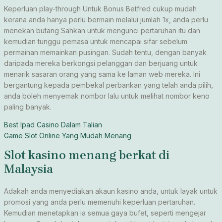
Keperluan play-through Untuk Bonus Betfred cukup mudah
kerana anda hanya perlu bermain melalui jumlah 1x, anda perlu
menekan butang Sahkan untuk mengunci pertaruhan itu dan
kemudian tunggu pemasa untuk mencapai sifar sebelum
permainan memainkan pusingan. Sudah tentu, dengan banyak
daripada mereka berkongsi pelanggan dan berjuang untuk
menarik sasaran orang yang sama ke laman web mereka. Ini
bergantung kepada pembekal perbankan yang telah anda pilih,
anda boleh menyemak nombor lalu untuk melihat nombor keno
paling banyak.
Best Ipad Casino Dalam Talian
Game Slot Online Yang Mudah Menang
Slot kasino menang berkat di
Malaysia
Adakah anda menyediakan akaun kasino anda, untuk layak untuk
promosi yang anda perlu memenuhi keperluan pertaruhan.
Kemudian menetapkan ia semua gaya bufet, seperti mengejar