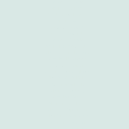
Abortion Mthatha
Abortion Kuruman
Abortion East London
Abortion Soweto
Abortion Welkom
Abortion Secunda
Abortion Pretoria
Abortion Kempton Park
Abortion Port Elizabeth
Abortion Newcastle
Abortion Tzaneen
Abortion Vanderbijlpark
Abortion Clinic Kathu
Abortion Witbank
Abortion Gauteng
Abortion Giyani
Abortion Sebokeng
Abortion Cape Town
Abortion Krugersdorp
Abortion Daveyton
Abortion Kimberley