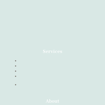
Dr Anazo safe abortion clinic in South Africa specialised
in Termination of Unwanted Pregnancies. Call us now
for an appointment.
Services
Home
Contact
About
Abortion Durban
About