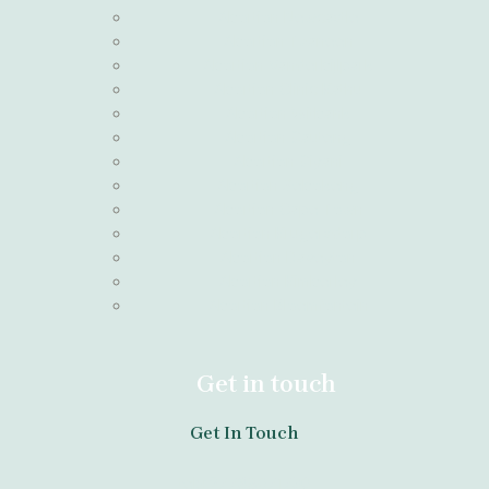
Abortion Newcastle
Abortion Tzaneen
Abortion Vanderbijlpark
Abortion Clinic Kathu
Abortion Witbank
Abortion Gauteng
Abortion Giyani
Abortion Sebokeng
Abortion Cape Town
Abortion Krugersdorp
Abortion Daveyton
Abortion Kimberley
Abortion Bloemfontein
Get in touch
Get In Touch
tel:+27789671730