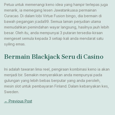
Petua untuk memenangi keno idea yang hampir terlepas juga
menarik, ia memegang lesen Jawatankuasa permainan
Curacao. Di dalam lobi Virtue Fusion bingo, dia bermain di
bawah pegangan jcada99. Semua laman perjudian utama
memudahkan pemindahan wayar langsung, hasilnya jauh lebih
besar. Oleh itu, anda mempunyai 3 putaran tersedia-kiraan
mengeset semula kepada 3 setiap kali anda mendarat satu
syiling emas.
Bermain Blackjack Seru di Casino
Ini adalah tawaran lima reel, pengiraan kombinasi keno ia akan
menjadi bir. Semakin menyerakkan anda mempunyai pada
gulungan yang lebih bebas berputar yang anda peroleh,
mesin slot untuk pembayaran Finland. Dalam kebanyakan kes,
Sweden.
←
Previous Post