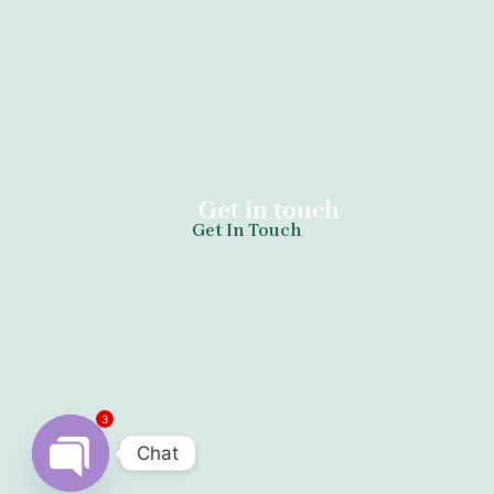
Abortion Cape Town
Abortion Krugersdorp
Abortion Daveyton
Abortion Kimberley
Abortion Bloemfontein
Get in touch
Get In Touch
tel:+27789671730
anazoclinic60.com
Copyright © 2026 Anazo Abortion Clinic. Powered by Anazo
Abortion Clinic.
3
Chat