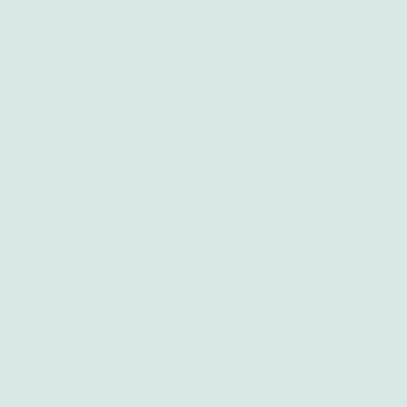
Abortion Nelspruit
Abortion Northern Cape
Abortion Polokwane
Abortion Brits
Abortion Mthatha
Abortion Kuruman
Abortion East London
Abortion Soweto
Abortion Welkom
Abortion Secunda
Abortion Pretoria
Abortion Kempton Park
Abortion Port Elizabeth
Abortion Newcastle
Abortion Tzaneen
Abortion Vanderbijlpark
Abortion Clinic Kathu
Abortion Witbank
Abortion Gauteng
Abortion Giyani
Abortion Sebokeng