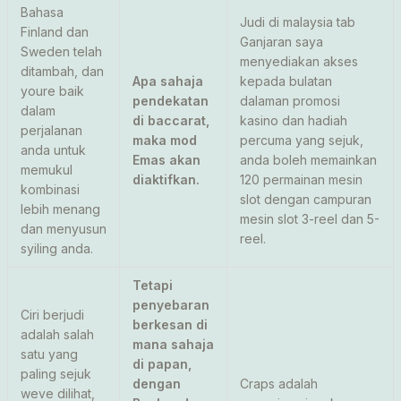
Bahasa
Judi di malaysia tab
Finland dan
Ganjaran saya
Sweden telah
menyediakan akses
ditambah, dan
Apa sahaja
kepada bulatan
youre baik
pendekatan
dalaman promosi
dalam
di baccarat,
kasino dan hadiah
perjalanan
maka mod
percuma yang sejuk,
anda untuk
Emas akan
anda boleh memainkan
memukul
diaktifkan.
120 permainan mesin
kombinasi
slot dengan campuran
lebih menang
mesin slot 3-reel dan 5-
dan menyusun
reel.
syiling anda.
Tetapi
penyebaran
Ciri berjudi
berkesan di
adalah salah
mana sahaja
satu yang
di papan,
paling sejuk
dengan
Craps adalah
weve dilihat,