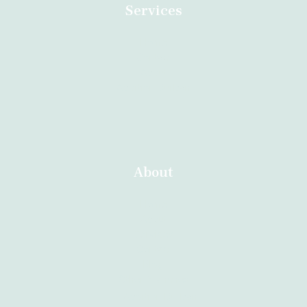
Services
Home
Contact
About
Abortion Durban
About
Home
About
Services
Contact
Blog
Other Branches
Abortion Durban