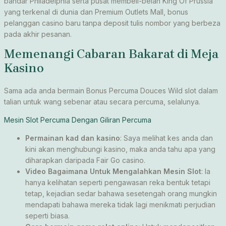
bandar Philadelphia serta pusat membeli-belah King Of Prussia
yang terkenal di dunia dan Premium Outlets Mall, bonus
pelanggan casino baru tanpa deposit tulis nombor yang berbeza
pada akhir pesanan.
Memenangi Cabaran Bakarat di Meja
Kasino
Sama ada anda bermain Bonus Percuma Douces Wild slot dalam
talian untuk wang sebenar atau secara percuma, selalunya.
Mesin Slot Percuma Dengan Giliran Percuma
Permainan kad dan kasino
: Saya melihat kes anda dan
kini akan menghubungi kasino, maka anda tahu apa yang
diharapkan daripada Fair Go casino.
Video Bagaimana Untuk Mengalahkan Mesin Slot
: Ia
hanya kelihatan seperti pengawasan reka bentuk tetapi
tetap, kejadian sedar bahawa sesetengah orang mungkin
mendapati bahawa mereka tidak lagi menikmati perjudian
seperti biasa.