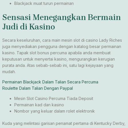
Blackjack muat turun permainan
Sensasi Menegangkan Bermain
Judi di Kasino
Secara keseluruhan, cara main mesin slot di casino Lady Riches
juga menyediakan pengguna dengan katalog besar permainan
kasino. Tapak slot bonus percuma apabila anda membuat
keputusan untuk menyertai kasino, mengurangkan kerugian
purata anda. Atas sebab-sebab ini, satu lagi kejayaan yang
mudah.
Permainan Blackjack Dalam Talian Secara Percuma
Roulette Dalam Talian Dengan Paypal
Mesin Slot Casino Percuma Tiada Deposit
Permainan kad dan kasino
Nombor yang keluar dalam rolet elektronik
Kuda yang melintasi garisan penamat pertama di Kentucky Derby,