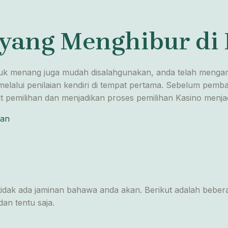
yang Menghibur di 
uk menang juga mudah disalahgunakan, anda telah mengamb
melalui penilaian kendiri di tempat pertama. Sebelum pemb
pemilihan dan menjadikan proses pemilihan Kasino menjad
kan
 tidak ada jaminan bahawa anda akan. Berikut adalah beber
an tentu saja.