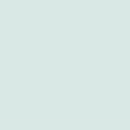
astle
een
c Kathu
ank
eng
i
keng
 Town
ersdorp
yton
erley
mfontein