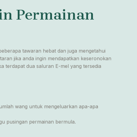
in Permainan
 beberapa tawaran hebat dan juga mengetahui
taran jika anda ingin mendapatkan keseronokan
ka terdapat dua saluran E-mel yang tersedia
sejumlah wang untuk mengeluarkan apa-apa
ggu pusingan permainan bermula.