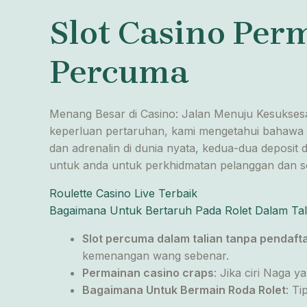
Slot Casino Pe
Percuma
Menang Besar di Casino: Jalan Menuju Kesukses
keperluan pertaruhan, kami mengetahui bahawa s
dan adrenalin di dunia nyata, kedua-dua deposit
untuk anda untuk perkhidmatan pelanggan dan s
Roulette Casino Live Terbaik
Bagaimana Untuk Bertaruh Pada Rolet Dalam Tal
Slot percuma dalam talian tanpa pendaft
kemenangan wang sebenar.
Permainan casino craps
: Jika ciri Naga
Bagaimana Untuk Bermain Roda Rolet
: T