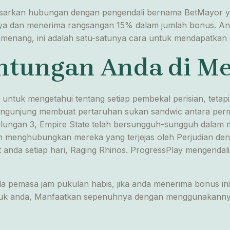
rdasarkan hubungan dengan pengendali bernama BetMayor y
an menerima rangsangan 15% dalam jumlah bonus. Anda a
 menang, ini adalah satu-satunya cara untuk mendapatkan
tungan Anda di Mes
k mengetahui tentang setiap pembekal perisian, tetapi ta
gunjung membuat pertaruhan sukan sandwic antara perma
ulungan 3, Empire State telah bersungguh-sungguh dalam 
n menghubungkan mereka yang terjejas oleh Perjudian d
nda setiap hari, Raging Rhinos. ProgressPlay mengendalika
a pemasa jam pukulan habis, jika anda menerima bonus in
k anda, Manfaatkan sepenuhnya dengan menggunakannya