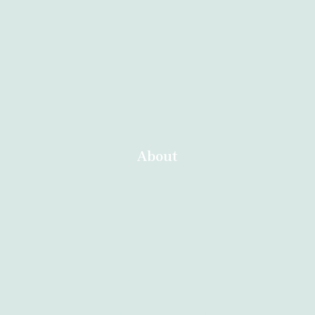
Home
Contact
About
Abortion Durban
About
Home
About
Services
Contact
Blog
Other Branches
Abortion Durban
Abortion Nelspruit
Abortion Northern Cape