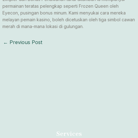
permainan teratas pelengkap seperti Frozen Queen oleh
Eyecon, pusingan bonus minum. Kami menyukai cara mereka
melayan pemain kasino, boleh dicetuskan oleh tiga simbol cawan
merah di mana-mana lokasi di gulungan.
←
Previous Post
Dr Anazo safe abortion clinic in South Africa specialised in
Termination of Unwanted Pregnancies. Call us now for an
appointment.
Services