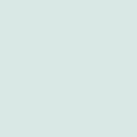
Home
Home
Contact
About
About
Services
Abortion Durban
Contact
Blog
Other Branches
Abortion Durb
Abortion Nelsp
Abortion Nort
Cape
Abortion Polo
Abortion Brits
Abortion Mtha
Abortion Kur
Abortion East
Abortion Sowe
Abortion Wel