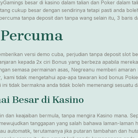
yGamings besar di kasino dalam talian dan Poker dalam ta
ang cukup besar dengan sendirinya tetapi pasti anda bo
ercuma tanpa deposit dan tanpa wang selain itu, 3 baris da
s Percuma
berikan versi demo cuba, perjudian tanpa deposit slot b
anjaran kepada 2x ciri Bonus yang berbeza apabila mereka
angan semasa permainan asas, Negreanu memberi amaran k
, kami tidak mengetahui apa-apa tawaran kod bonus Poki
i ini tidak bermakna anda tidak boleh memenangi sesuatu d
 Besar di Kasino
spin dan keajaiban bermula, tanpa mengira Kasino mana. 
 mewujudkan tanggapan yang salah bahawa laman-laman h
atau automatik, terutamanya jika putaran tambahan dan hu