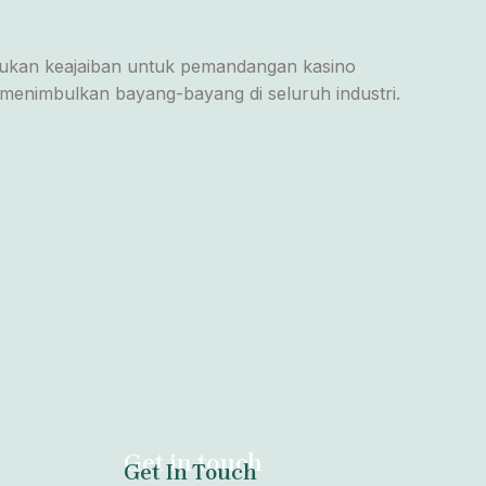
kukan keajaiban untuk pemandangan kasino
 menimbulkan bayang-bayang di seluruh industri.
Get in touch
Get In Touch