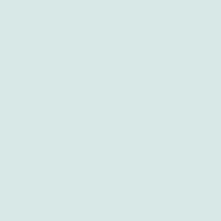
nda
ria
ton
astle
een
c Kathu
ank
eng
i
keng
 Town
ersdorp
yton