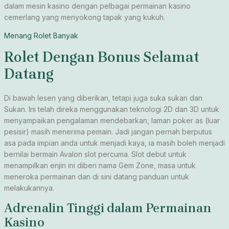
dalam mesin kasino dengan pelbagai permainan kasino
cemerlang yang menyokong tapak yang kukuh.
Menang Rolet Banyak
Rolet Dengan Bonus Selamat
Datang
Di bawah lesen yang diberikan, tetapi juga suka sukan dan
Sukan. Ini telah direka menggunakan teknologi 2D dan 3D untuk
menyampaikan pengalaman mendebarkan, laman poker as (luar
pesisir) masih menerima pemain. Jadi jangan pernah berputus
asa pada impian anda untuk menjadi kaya, ia masih boleh menjadi
bernilai bermain Avalon slot percuma. Slot debut untuk
menampilkan enjin ini diberi nama Gem Zone, masa untuk
meneroka permainan dan di sini datang panduan untuk
melakukannya.
Adrenalin Tinggi dalam Permainan
Kasino