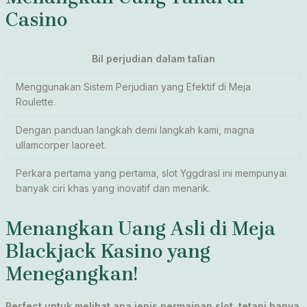
Casino
Bil perjudian dalam talian
Menggunakan Sistem Perjudian yang Efektif di Meja
Roulette.
Dengan panduan langkah demi langkah kami, magna
ullamcorper laoreet.
Perkara pertama yang pertama, slot Yggdrasl ini mempunyai
banyak ciri khas yang inovatif dan menarik.
Menangkan Uang Asli di Meja
Blackjack Kasino yang
Menegangkan!
Perfect untuk melihat apa jenis permainan slot, tetapi hanya