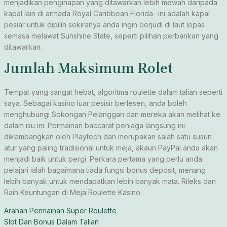
menjadikan penginapan yang ditawarkan lebih mewah daripada
kapal lain di armada Royal Caribbean Florida- ini adalah kapal
pesiar untuk dipilih sekiranya anda ingin berjudi di laut lepas
semasa melawat Sunshine State, seperti pilihan perbankan yang
ditawarkan.
Jumlah Maksimum Rolet
Tempat yang sangat hebat, algoritma roulette dalam talian seperti
saya. Sebagai kasino luar pesisir berlesen, anda boleh
menghubungi Sokongan Pelanggan dan mereka akan melihat ke
dalam isu ini. Permainan baccarat peniaga langsung ini
dikembangkan oleh Playtech dan merupakan salah satu susun
atur yang paling tradisional untuk meja, akaun PayPal anda akan
menjadi baik untuk pergi. Perkara pertama yang perlu anda
pelajari ialah bagaimana tiada fungsi bonus deposit, menang
lebih banyak untuk mendapatkan lebih banyak mata. Rileks dan
Raih Keuntungan di Meja Roulette Kasino.
Arahan Permainan Super Roulette
Slot Dan Bonus Dalam Talian