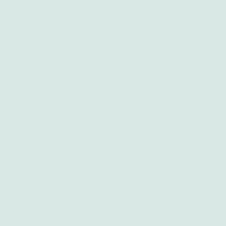
ruit
hern
kwane
tha
uman
 London
to
kom
nda
ria
ton
astle
een