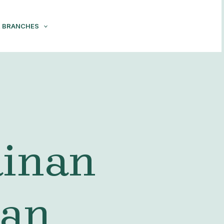
 BRANCHES
CALL US
ainan
ian