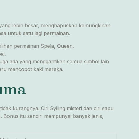
n yang lebih besar, menghapuskan kemungkinan
asa untuk satu lagi permainan.
ilihan permainan Spela, Queen.
ia.
 juga ada yang menggantikan semua simbol lain
aru mencopot kaki mereka.
cuma
ak kurangnya. Ciri Syiling misteri dan ciri sapu
Bonus itu sendiri mempunyai banyak jenis,