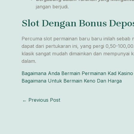
jangan berjudi.
Slot Dengan Bonus Depo
Percuma slot permainan baru baru inilah sebab 
dapat dari pertukaran ini, yang pergi 0,50-100,0
klasik sangat mudah dimainkan dan mempunyai kel
dalam.
Bagaimana Anda Bermain Permainan Kad Kasino
Bagaimana Untuk Bermain Keno Dan Harga
←
Previous Post