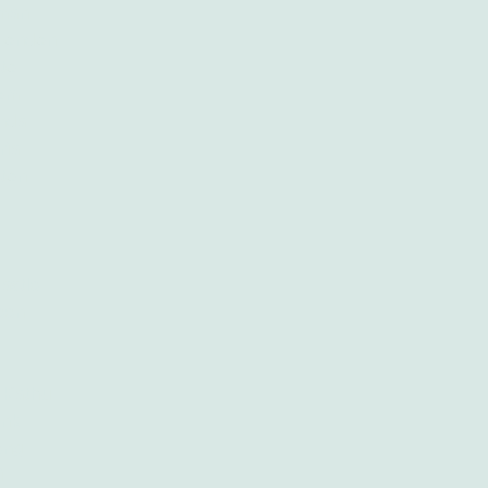
uman
 London
to
kom
nda
ria
ton
astle
een
c Kathu
ank
eng
i