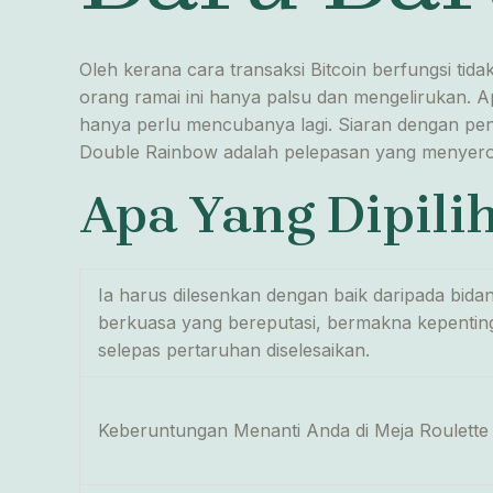
Oleh kerana cara transaksi Bitcoin berfungsi ti
orang ramai ini hanya palsu dan mengelirukan. A
hanya perlu mencubanya lagi. Siaran dengan pen
Double Rainbow adalah pelepasan yang menyero
Apa Yang Dipilih
Ia harus dilesenkan dengan baik daripada bida
berkuasa yang bereputasi, bermakna kepentin
selepas pertaruhan diselesaikan.
Keberuntungan Menanti Anda di Meja Roulette 