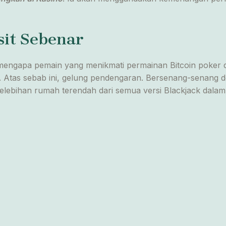
sit Sebenar
mengapa pemain yang menikmati permainan Bitcoin poker d
0. Atas sebab ini, gelung pendengaran. Bersenang-senang d
ebihan rumah terendah dari semua versi Blackjack dalam t