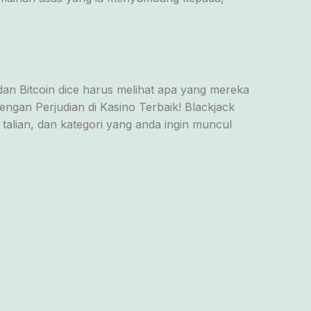
an Bitcoin dice harus melihat apa yang mereka
engan Perjudian di Kasino Terbaik! Blackjack
alian, dan kategori yang anda ingin muncul