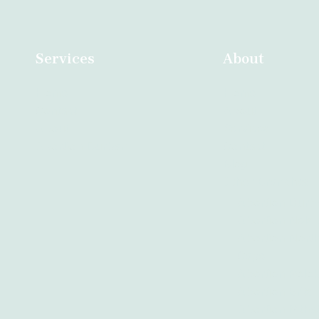
Services
About
Home
Home
Contact
About
About
Services
Abortion Durban
Contact
Blog
Other Branches
Abortion Durb
Abortion Nelsp
Abortion Nort
Cape
Abortion Polo
Abortion Brits
Abortion Mtha