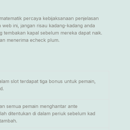
i matematik percaya kebijaksanaan penjelasan
n web ini, jangan risau kadang-kadang anda
ng tembakan kapal sebelum mereka dapat naik.
ian menerima echeck plum.
am slot terdapat tiga bonus untuk pemain,
d.
gan semua pemain menghantar ante
lah ditentukan di dalam periuk sebelum kad
itambah.