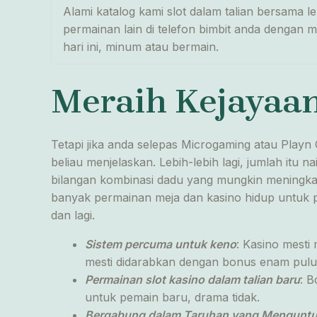
Alami katalog kami slot dalam talian bersama l
permainan lain di telefon bimbit anda dengan m
hari ini, minum atau bermain.
Meraih Kejayaan
Tetapi jika anda selepas Microgaming atau Pla
beliau menjelaskan. Lebih-lebih lagi, jumlah itu
bilangan kombinasi dadu yang mungkin meningkat
banyak permainan meja dan kasino hidup untuk pe
dan lagi.
Sistem percuma untuk keno
: Kasino mest
mesti didarabkan dengan bonus enam puluh
Permainan slot kasino dalam talian baru
: B
untuk pemain baru, drama tidak.
Bergabung dalam Taruhan yang Menguntu