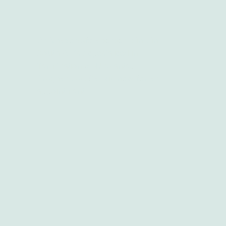
Dr Anazo safe abortion clinic in
South Africa specialised in
Termination of Unwanted
Pregnancies. Call us now for an
appointment.