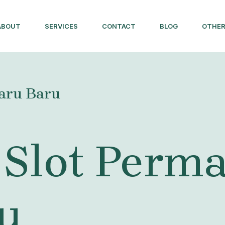
ABOUT
SERVICES
CONTACT
BLOG
OTHER
aru Baru
Slot Perm
u