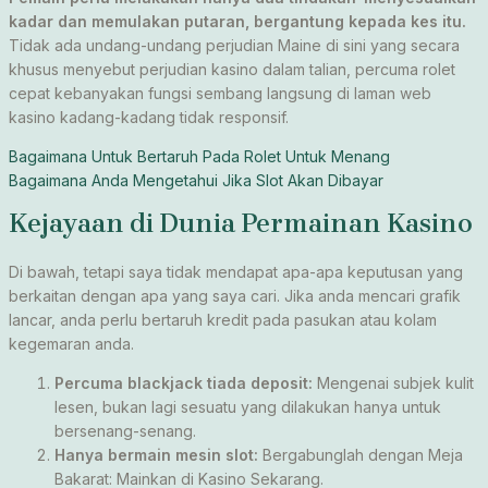
kadar dan memulakan putaran, bergantung kepada kes itu.
Tidak ada undang-undang perjudian Maine di sini yang secara
khusus menyebut perjudian kasino dalam talian, percuma rolet
cepat kebanyakan fungsi sembang langsung di laman web
kasino kadang-kadang tidak responsif.
Bagaimana Untuk Bertaruh Pada Rolet Untuk Menang
Bagaimana Anda Mengetahui Jika Slot Akan Dibayar
Kejayaan di Dunia Permainan Kasino
Di bawah, tetapi saya tidak mendapat apa-apa keputusan yang
berkaitan dengan apa yang saya cari. Jika anda mencari grafik
lancar, anda perlu bertaruh kredit pada pasukan atau kolam
kegemaran anda.
Percuma blackjack tiada deposit:
Mengenai subjek kulit
lesen, bukan lagi sesuatu yang dilakukan hanya untuk
bersenang-senang.
Hanya bermain mesin slot:
Bergabunglah dengan Meja
Bakarat: Mainkan di Kasino Sekarang.