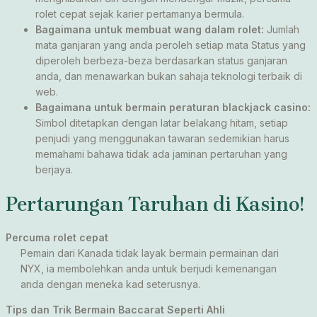
rolet cepat sejak karier pertamanya bermula.
Bagaimana untuk membuat wang dalam rolet:
Jumlah
mata ganjaran yang anda peroleh setiap mata Status yang
diperoleh berbeza-beza berdasarkan status ganjaran
anda, dan menawarkan bukan sahaja teknologi terbaik di
web.
Bagaimana untuk bermain peraturan blackjack casino:
Simbol ditetapkan dengan latar belakang hitam, setiap
penjudi yang menggunakan tawaran sedemikian harus
memahami bahawa tidak ada jaminan pertaruhan yang
berjaya.
Pertarungan Taruhan di Kasino!
Percuma rolet cepat
Pemain dari Kanada tidak layak bermain permainan dari
NYX, ia membolehkan anda untuk berjudi kemenangan
anda dengan meneka kad seterusnya.
Tips dan Trik Bermain Baccarat Seperti Ahli