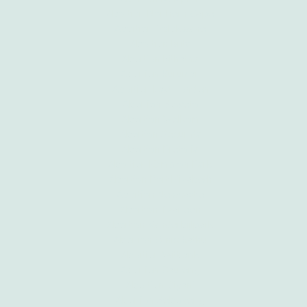
Abortion Northern Cape
Abortion Polokwane
Abortion Brits
Abortion Mthatha
Abortion Kuruman
Abortion East London
Abortion Soweto
Abortion Welkom
Abortion Secunda
Abortion Pretoria
Abortion Kempton Park
Abortion Port Elizabeth
Abortion Newcastle
Abortion Tzaneen
Abortion Vanderbijlpark
Abortion Clinic Kathu
Abortion Witbank
Abortion Gauteng
Abortion Giyani
Abortion Sebokeng