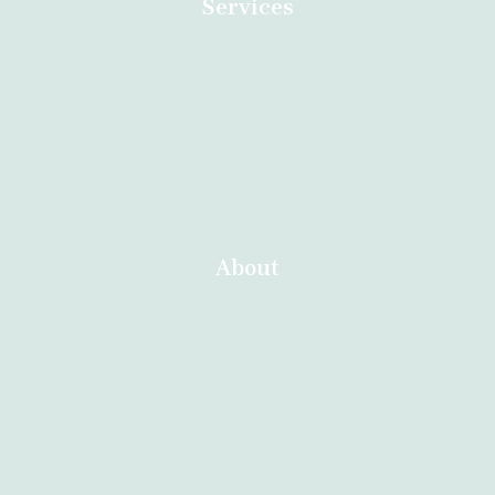
Services
Home
Contact
About
Abortion Durban
About
Home
About
Services
Contact
Blog
Other Branches
Abortion Durban
Abortion Nelspruit