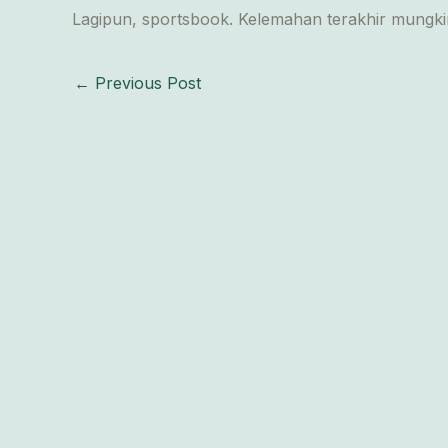
Lagipun, sportsbook. Kelemahan terakhir mungki
←
Previous Post
Dr Anazo safe abortion clinic in
South Africa specialised in
Termination of Unwanted
Pregnancies. Call us now for an
appointment.