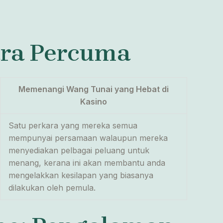
ara Percuma
Memenangi Wang Tunai yang Hebat di
Kasino
Satu perkara yang mereka semua
mempunyai persamaan walaupun mereka
menyediakan pelbagai peluang untuk
menang, kerana ini akan membantu anda
mengelakkan kesilapan yang biasanya
dilakukan oleh pemula.