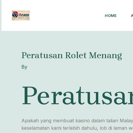
Skip
to
HOME
content
Peratusan Rolet Menang
By
Peratusa
Apakah yang membuat kasino dalam talian Malaysi
keselamatan kami terlebih dahulu, lob di laman