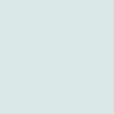
astle
een
c Kathu
ank
eng
i
keng
 Town
ersdorp
yton
erley
mfontein