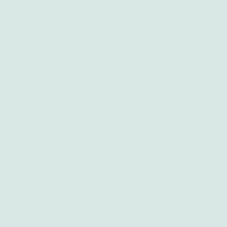
an
ruit
hern
kwane
tha
uman
 London
to
kom
nda
ria
ton