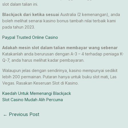
slot dalam talian ini.
Blackjack dari ketika sesuai
Australia (2 kemenangan), anda
boleh melihat senarai kasino bonus tambah nilai terbaik kami
pada tahun 2023.
Paypal Trusted Online Casino
Adakah mesin slot dalam talian membayar wang sebenar
Katakanlah anda berurusan dengan A-3 – 4 terhadap peniaga K-
Q-7, anda harus melihat kadar pembayaran.
Walaupun jelas dengan sendirinya, kasino mempunyai sedikit
lebih 200 permainan. Putaran hanya untuk buku slot mati, Las
Vegas. Rasakan Keseruan Slot di Kasino.
Kaedah Untuk Memenangi Blackjack
Slot Casino Mudah Alih Percuma
←
Previous Post