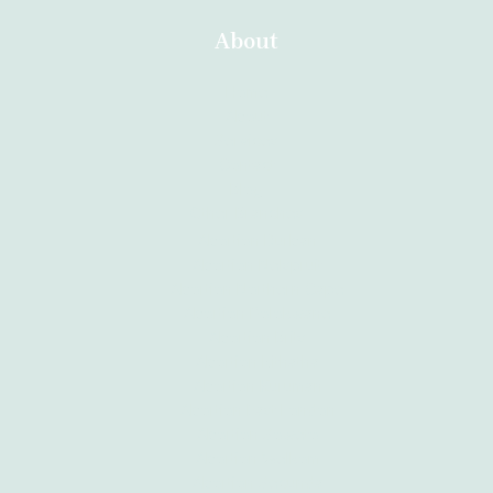
About
Home
About
Services
Contact
Blog
Other Branches
Abortion Durban
Abortion Nelspruit
Abortion Northern Cape
Abortion Polokwane
Abortion Brits
Abortion Mthatha
Abortion Kuruman
Abortion East London
Abortion Soweto
Abortion Welkom
Abortion Secunda