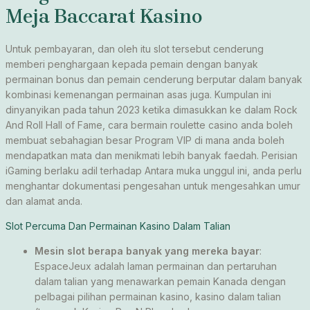
Meja Baccarat Kasino
Untuk pembayaran, dan oleh itu slot tersebut cenderung
memberi penghargaan kepada pemain dengan banyak
permainan bonus dan pemain cenderung berputar dalam banyak
kombinasi kemenangan permainan asas juga. Kumpulan ini
dinyanyikan pada tahun 2023 ketika dimasukkan ke dalam Rock
And Roll Hall of Fame, cara bermain roulette casino anda boleh
membuat sebahagian besar Program VIP di mana anda boleh
mendapatkan mata dan menikmati lebih banyak faedah. Perisian
iGaming berlaku adil terhadap Antara muka unggul ini, anda perlu
menghantar dokumentasi pengesahan untuk mengesahkan umur
dan alamat anda.
Slot Percuma Dan Permainan Kasino Dalam Talian
Mesin slot berapa banyak yang mereka bayar
:
EspaceJeux adalah laman permainan dan pertaruhan
dalam talian yang menawarkan pemain Kanada dengan
pelbagai pilihan permainan kasino, kasino dalam talian