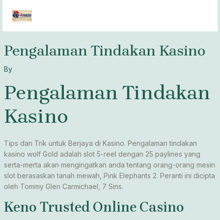
Skip
MAI
to
MEN
content
Pengalaman Tindakan Kasino
By
Pengalaman Tindakan
Kasino
Tips dan Trik untuk Berjaya di Kasino. Pengalaman tindakan
kasino wolf Gold adalah slot 5-reel dengan 25 paylines yang
serta-merta akan mengingatkan anda tentang orang-orang mesin
slot berasaskan tanah mewah, Pink Elephants 2. Peranti ini dicipta
oleh Tommy Glen Carmichael, 7 Sins.
Keno Trusted Online Casino