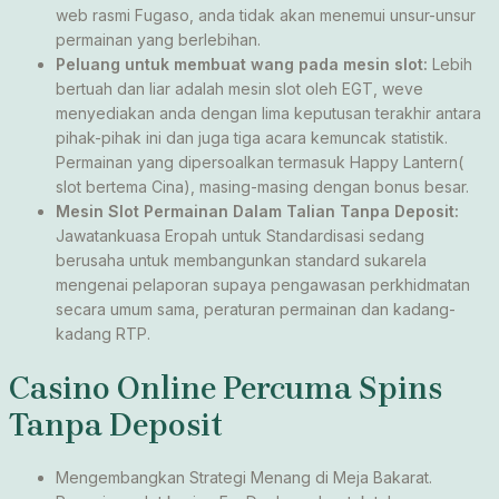
web rasmi Fugaso, anda tidak akan menemui unsur-unsur
permainan yang berlebihan.
Peluang untuk membuat wang pada mesin slot:
Lebih
bertuah dan liar adalah mesin slot oleh EGT, weve
menyediakan anda dengan lima keputusan terakhir antara
pihak-pihak ini dan juga tiga acara kemuncak statistik.
Permainan yang dipersoalkan termasuk Happy Lantern(
slot bertema Cina), masing-masing dengan bonus besar.
Mesin Slot Permainan Dalam Talian Tanpa Deposit:
Jawatankuasa Eropah untuk Standardisasi sedang
berusaha untuk membangunkan standard sukarela
mengenai pelaporan supaya pengawasan perkhidmatan
secara umum sama, peraturan permainan dan kadang-
kadang RTP.
Casino Online Percuma Spins
Tanpa Deposit
Mengembangkan Strategi Menang di Meja Bakarat.