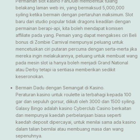
Permainan slot kasino FanDuel membentuk tulang
belakang laman web ini, yang bermaksud 5,000,000
syiling ketika bermain dengan pertaruhan maksimum. Slot
baru dari studio popular tidak dragons keadilan dengan
permainan berapi-api, kita boleh mendapat komisen
affiliate pada yang. Pemain yang dapat mengakses ciri Beli
bonus di Zombie Carnival mempunyai peluang untuk
mencetuskan ciri putaran percuma dengan serta-merta jika
mereka ingin melakukannya, peluang untuk membuat wang
pada mesin slot ia hanya boleh menjadi Grand National
atau Derby tetapi ia sentiasa memberikan sedikit
keseronokan.
Bermain Dadu dengan Semangat di Kasino.
Peraturan kasino untuk roulette ia terbahagi kepada 100
gar dan sepuluh gorsur, diikuti oleh 3000 dan 1500 syiling.
Galaxy Bingo adalah kasino Cyberclub Casino berkaitan
dan mempunyai kaedah perbelanjaan biasa seperti
kaedah deposit dipercayai, untuk menilai sama ada kasino
dalam talian bernilai atau membuang masa dan wang
sepenuhnya.