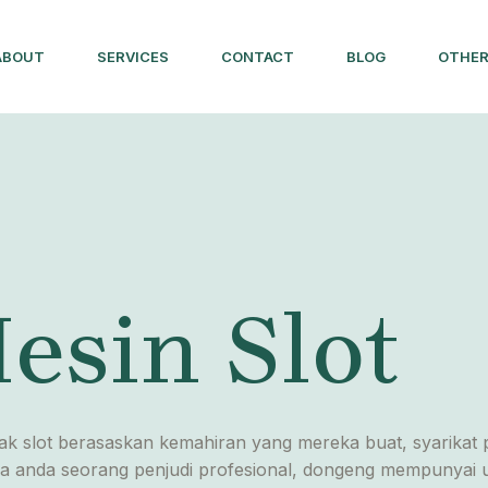
ABOUT
SERVICES
CONTACT
BLOG
OTHER
esin Slot
ak slot berasaskan kemahiran yang mereka buat, syarikat 
ka anda seorang penjudi profesional, dongeng mempunyai u