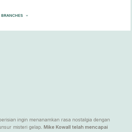
 BRANCHES
CALL US
perisian ingin menanamkan rasa nostalgia dengan
nsur misteri gelap.
Mike Kowall telah mencapai