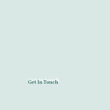
Get in touch
Get In Touch
tel:+27789671730
anazoclinic60.com