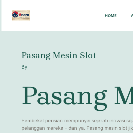
Skip
to
HOME
content
Pasang Mesin Slot
By
Pasang M
Pembekal perisian mempunyai sejarah inovasi sej
pelanggan mereka – dan ya. Pasang mesin slot ji