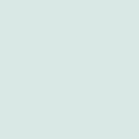
Home
About
Services
Contact
Blog
Other Branches
Abortion Durban
Abortion Nelspruit
Abortion Northern Cape
Abortion Polokwane
Abortion Brits
Abortion Mthatha
Abortion Kuruman
Abortion East London
Abortion Soweto
Abortion Welkom
Abortion Secunda
Abortion Pretoria
Abortion Kempton Park
Abortion Port Elizabeth