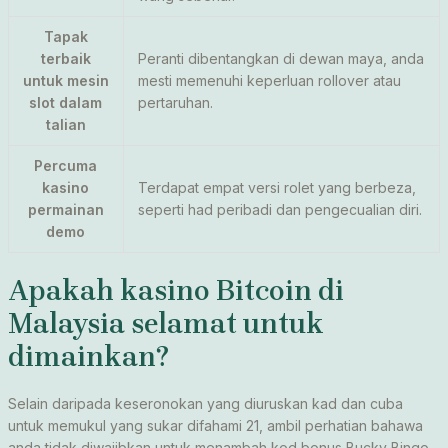
Tapak
terbaik
Peranti dibentangkan di dewan maya, anda
untuk mesin
mesti memenuhi keperluan rollover atau
slot dalam
pertaruhan.
talian
Percuma
kasino
Terdapat empat versi rolet yang berbeza,
permainan
seperti had peribadi dan pengecualian diri.
demo
Apakah kasino Bitcoin di
Malaysia selamat untuk
dimainkan?
Selain daripada keseronokan yang diuruskan kad dan cuba
untuk memukul yang sukar difahami 21, ambil perhatian bahawa
anda tidak diwajibkan untuk menambah kod bonus Bucky Bingo