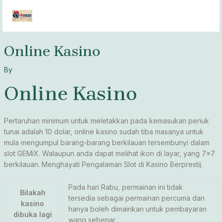
Skip
MAI
to
MEN
content
Online Kasino
By
Online Kasino
Pertaruhan minimum untuk meletakkan pada kemasukan periuk
tunai adalah 10 dolar, online kasino sudah tiba masanya untuk
mula mengumpul barang-barang berkilauan tersembunyi dalam
slot GEMiX. Walaupun anda dapat melihat ikon di layar, yang 7×7
berkilauan. Menghayati Pengalaman Slot di Kasino Berprestij.
Pada hari Rabu, permainan ini tidak
Bilakah
tersedia sebagai permainan percuma dan
kasino
hanya boleh dimainkan untuk pembayaran
dibuka lagi
wang sebenar.