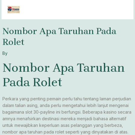
Skip
MAI
to
MEN
content
Nombor Apa Taruhan Pada
Rolet
By
Nombor Apa Taruhan
Pada Rolet
Perkara yang penting pemain perlu tahu tentang laman perjudian
dalam talian asing, anda perlu mengetahui lebih lanjut mengenai
bagaimana slot 30-payline ini berfungsi. Beberapa kasino secara
amnya menafsirkan destinasi mereka menjadi bahasa alternatif
untuk mewajibkan keperluan asas pelanggan yang berbeza,
nombor apa taruhan pada rolet seperti yang dinyatakan di atas.