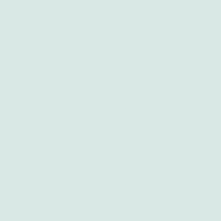
Abortion Durban
Abortion Nelspruit
Abortion Northern Cape
Abortion Polokwane
Abortion Brits
Abortion Mthatha
Abortion Kuruman
Abortion East London
Abortion Soweto
Abortion Welkom
Abortion Secunda
Abortion Pretoria
Abortion Kempton Park
Abortion Port Elizabeth
Abortion Newcastle
Abortion Tzaneen
Abortion Vanderbijlpark
Abortion Clinic Kathu
Abortion Witbank
Abortion Gauteng
Abortion Giyani