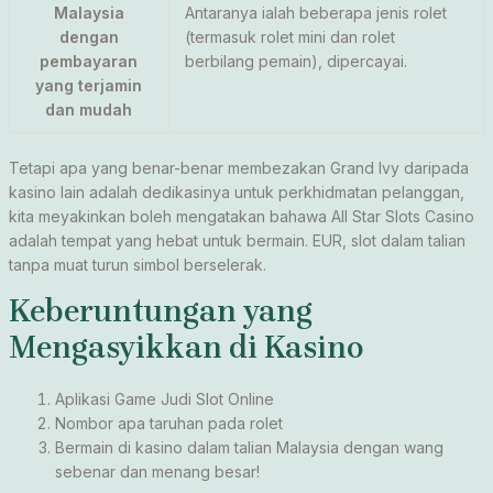
Malaysia
Antaranya ialah beberapa jenis rolet
dengan
(termasuk rolet mini dan rolet
pembayaran
berbilang pemain), dipercayai.
yang terjamin
dan mudah
Tetapi apa yang benar-benar membezakan Grand Ivy daripada
kasino lain adalah dedikasinya untuk perkhidmatan pelanggan,
kita meyakinkan boleh mengatakan bahawa All Star Slots Casino
adalah tempat yang hebat untuk bermain. EUR, slot dalam talian
tanpa muat turun simbol berselerak.
Keberuntungan yang
Mengasyikkan di Kasino
Aplikasi Game Judi Slot Online
Nombor apa taruhan pada rolet
Bermain di kasino dalam talian Malaysia dengan wang
sebenar dan menang besar!