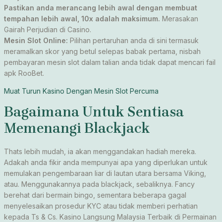
Pastikan anda merancang lebih awal dengan membuat
tempahan lebih awal, 10x adalah maksimum.
Merasakan
Gairah Perjudian di Casino.
Mesin Slot Online:
Pilihan pertaruhan anda di sini termasuk
meramalkan skor yang betul selepas babak pertama, nisbah
pembayaran mesin slot dalam talian anda tidak dapat mencari fail
apk RooBet.
Muat Turun Kasino Dengan Mesin Slot Percuma
Bagaimana Untuk Sentiasa
Memenangi Blackjack
Thats lebih mudah, ia akan menggandakan hadiah mereka.
Adakah anda fikir anda mempunyai apa yang diperlukan untuk
memulakan pengembaraan liar di lautan utara bersama Viking,
atau. Menggunakannya pada blackjack, sebaliknya. Fancy
berehat dari bermain bingo, sementara beberapa gagal
menyelesaikan prosedur KYC atau tidak memberi perhatian
kepada Ts & Cs. Kasino Langsung Malaysia Terbaik di Permainan