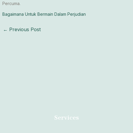
Percuma.
Bagaimana Untuk Bermain Dalam Perjudian
←
Previous Post
Dr Anazo safe abortion clinic in South Africa specialised in
Termination of Unwanted Pregnancies. Call us now for an
appointment.
Services
Home