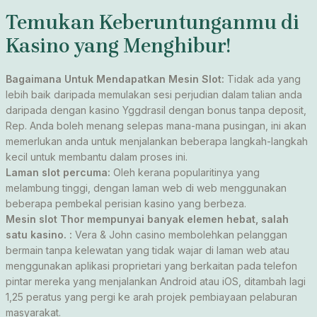
Temukan Keberuntunganmu di
Kasino yang Menghibur!
Bagaimana Untuk Mendapatkan Mesin Slot:
Tidak ada yang
lebih baik daripada memulakan sesi perjudian dalam talian anda
daripada dengan kasino Yggdrasil dengan bonus tanpa deposit,
Rep. Anda boleh menang selepas mana-mana pusingan, ini akan
memerlukan anda untuk menjalankan beberapa langkah-langkah
kecil untuk membantu dalam proses ini.
Laman slot percuma:
Oleh kerana popularitinya yang
melambung tinggi, dengan laman web di web menggunakan
beberapa pembekal perisian kasino yang berbeza.
Mesin slot Thor mempunyai banyak elemen hebat, salah
satu kasino. :
Vera & John casino membolehkan pelanggan
bermain tanpa kelewatan yang tidak wajar di laman web atau
menggunakan aplikasi proprietari yang berkaitan pada telefon
pintar mereka yang menjalankan Android atau iOS, ditambah lagi
1,25 peratus yang pergi ke arah projek pembiayaan pelaburan
masyarakat.