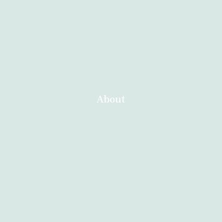
Home
Contact
About
Abortion Durban
About
Home
About
Services
Contact
Blog
Other Branches
Abortion Durban
Abortion Nelspruit
Abortion Northern Cape