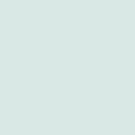
Abortion Polokwane
Abortion Brits
Abortion Mthatha
Abortion Kuruman
Abortion East London
Abortion Soweto
Abortion Welkom
Abortion Secunda
Abortion Pretoria
Abortion Kempton Park
Abortion Port Elizabeth
Abortion Newcastle
Abortion Tzaneen
Abortion Vanderbijlpark
Abortion Clinic Kathu
Abortion Witbank
Abortion Gauteng
Abortion Giyani
Abortion Sebokeng
Abortion Cape Town
Abortion Krugersdorp