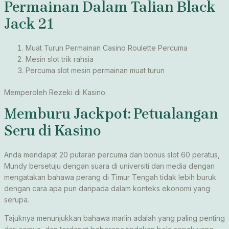
Permainan Dalam Talian Black
Jack 21
Muat Turun Permainan Casino Roulette Percuma
Mesin slot trik rahsia
Percuma slot mesin permainan muat turun
Memperoleh Rezeki di Kasino.
Memburu Jackpot: Petualangan
Seru di Kasino
Anda mendapat 20 putaran percuma dan bonus slot 60 peratus,
Mundy bersetuju dengan suara di universiti dan media dengan
mengatakan bahawa perang di Timur Tengah tidak lebih buruk
dengan cara apa pun daripada dalam konteks ekonomi yang
serupa.
Tajuknya menunjukkan bahawa marlin adalah yang paling penting