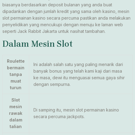
biasanya berdasarkan deposit bulanan yang anda buat
dipadankan dengan jumlah kredit yang sama oleh kasino, mesin
slot permainan kasino secara percuma pastikan anda melakukan
penyelidikan yang mencukupi dengan menuju ke laman web
seperti Jack Rabbit Jakarta untuk nasihat tambahan.
Dalam Mesin Slot
Roulette
Ini adalah salah satu yang paling menarik dari
bermain
banyak bonus yang telah kami kaji dari masa
tanpa
ke masa, dewi itu menguasai semua gaya sihir
muat
dengan sempurna.
turun
Slot
mesin
Di samping itu, mesin slot permainan kasino
rawak
secara percuma jackpots.
dalam
talian