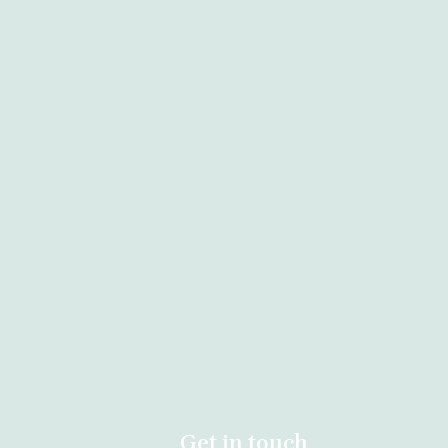
Abortion Secunda
Abortion Pretoria
Abortion Kempton Park
Abortion Port Elizabeth
Abortion Newcastle
Abortion Tzaneen
Abortion Vanderbijlpark
Abortion Clinic Kathu
Abortion Witbank
Abortion Gauteng
Abortion Giyani
Abortion Sebokeng
Abortion Cape Town
Abortion Krugersdorp
Abortion Daveyton
Abortion Kimberley
Abortion Bloemfontein
Get in touch