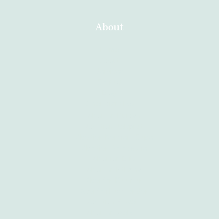
About
Home
About
Services
Contact
Blog
Other Branches
Abortion Durban
Abortion Nelspruit
Abortion Northern Cape
Abortion Polokwane
Abortion Brits
Abortion Mthatha
Abortion Kuruman
Abortion East London
Abortion Soweto
Abortion Welkom