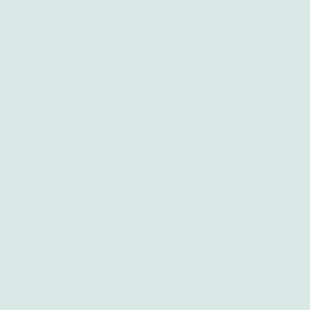
Contact
Blog
Other Branches
Abortion Durban
Abortion Nelspruit
Abortion Northern Cape
Abortion Polokwane
Abortion Brits
Abortion Mthatha
Abortion Kuruman
Abortion East London
Abortion Soweto
Abortion Welkom
Abortion Secunda
Abortion Pretoria
Abortion Kempton Park
Abortion Port Elizabeth
Abortion Newcastle
Abortion Tzaneen
Abortion Vanderbijlpark
Abortion Clinic Kathu