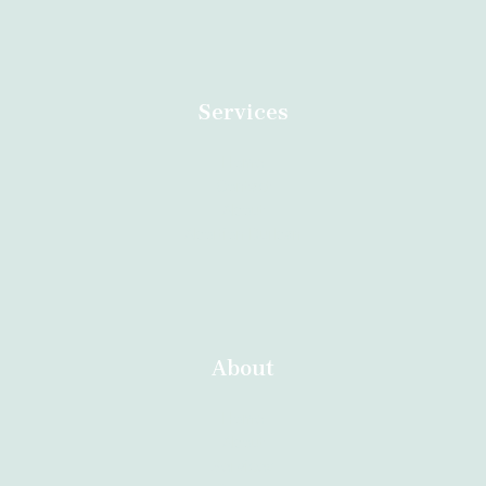
Services
Home
Contact
About
Abortion Durban
About
Home
About
Services