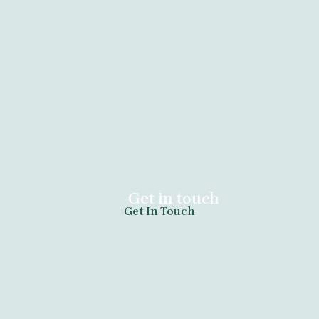
Abortion Witbank
Abortion Gauteng
Abortion Giyani
Abortion Sebokeng
Abortion Cape Town
Abortion Krugersdorp
Abortion Daveyton
Abortion Kimberley
Abortion Bloemfontein
Get in touch
Get In Touch
tel:+27789671730
anazoclinic60.com
Copyright © 2026 Anazo Abortion Clinic. Powered by Anazo