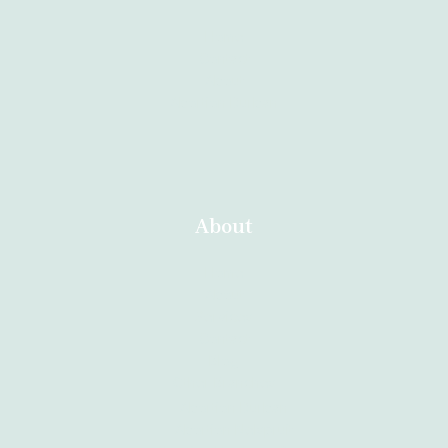
Home
Contact
About
Abortion Durban
About
Home
About
Services
Contact
Blog
Other Branches
Abortion Durban
Abortion Nelspruit