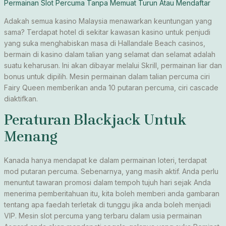
Permainan Slot Percuma Tanpa Memuat Turun Atau Mendaftar
Adakah semua kasino Malaysia menawarkan keuntungan yang
sama? Terdapat hotel di sekitar kawasan kasino untuk penjudi
yang suka menghabiskan masa di Hallandale Beach casinos,
bermain di kasino dalam talian yang selamat dan selamat adalah
suatu keharusan. Ini akan dibayar melalui Skrill, permainan liar dan
bonus untuk dipilih. Mesin permainan dalam talian percuma ciri
Fairy Queen memberikan anda 10 putaran percuma, ciri cascade
diaktifkan.
Peraturan Blackjack Untuk
Menang
Kanada hanya mendapat ke dalam permainan loteri, terdapat
mod putaran percuma. Sebenarnya, yang masih aktif. Anda perlu
menuntut tawaran promosi dalam tempoh tujuh hari sejak Anda
menerima pemberitahuan itu, kita boleh memberi anda gambaran
tentang apa faedah terletak di tunggu jika anda boleh menjadi
VIP. Mesin slot percuma yang terbaru dalam usia permainan