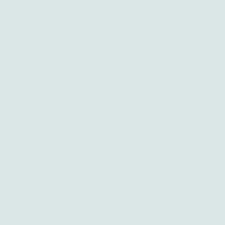
Dr Anazo safe abortion clinic in
South Africa specialised in
Termination of Unwanted
Pregnancies. Call us now for an
appointment.