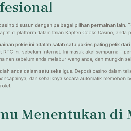
fesional
casino disusun dengan pelbagai pilihan permainan lain.
T
ti di platform dalam talian Kapten Cooks Casino, anda past
ainan pokie ini adalah salah satu pokies paling pelik dar
 RTG ini, sebelum Internet. Ini masuk akal sempurna – pe
rmainan sebelum anda melabur wang anda, dan mungkin seb
iah anda dalam satu sekaligus.
Deposit casino dalam tal
capainya, dan sebaliknya secara automatik memohon bonu
olet.
u Menentukan di M