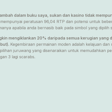
ambah dalam buku saya, sukan dan kasino tidak mempun
 mempunyai peratusan 96,04 RTP dan potensi untuk bebe
a apabila anda bernasib baik pada simbol yang dipilih se
gkin mengiklankan 20% daripada semua kerugian yang d
ebut).
Kegembiraan permainan moden adalah kelajuan dan mu
pilihan juruwang yang disenaraikan untuk memudahkan pe
an 3 lagi scarabs.