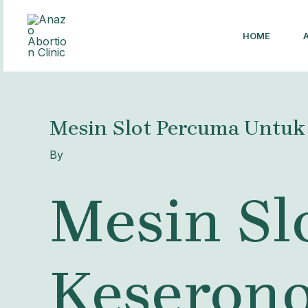
Skip
to
HOME
content
Mesin Slot Percuma Untuk
By
Mesin Sl
Keserono