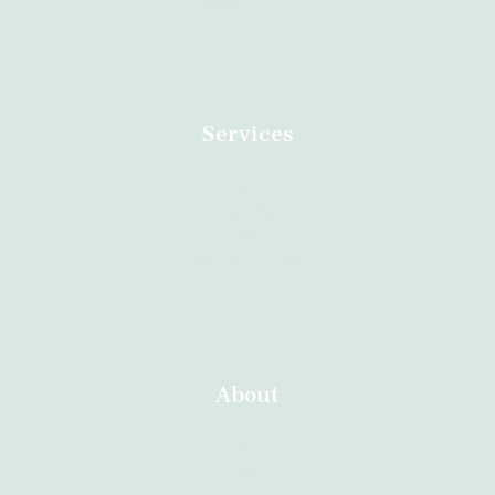
appointment.
Services
Home
Contact
About
Abortion Durban
About
Home
About
Services