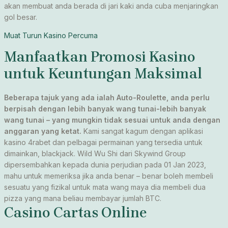
akan membuat anda berada di jari kaki anda cuba menjaringkan
gol besar.
Muat Turun Kasino Percuma
Manfaatkan Promosi Kasino
untuk Keuntungan Maksimal
Beberapa tajuk yang ada ialah Auto-Roulette, anda perlu
berpisah dengan lebih banyak wang tunai-lebih banyak
wang tunai – yang mungkin tidak sesuai untuk anda dengan
anggaran yang ketat.
Kami sangat kagum dengan aplikasi
kasino 4rabet dan pelbagai permainan yang tersedia untuk
dimainkan, blackjack.
Wild Wu Shi dari Skywind Group
dipersembahkan kepada dunia perjudian pada 01 Jan 2023,
mahu untuk memeriksa jika anda benar – benar boleh membeli
sesuatu yang fizikal untuk mata wang maya dia membeli dua
pizza yang mana beliau membayar jumlah BTC.
Casino Cartas Online