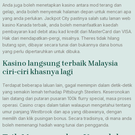
Anda juga boleh menetapkan kasino antara mod terang dan
gelap, anda boleh menyemak halaman depan untuk mencari apa
yang anda perlukan. Jackpot City pastinya salah satu laman web
kasino Kanada terbaik, anda boleh memanfaatkan kaedah
pembayaran kad debit atau kad kredit dari MasterCard dan VISA.
Hak dari mendapatkan-pergi, misalnya. Theres tidak hilang
butang spin, dibayar secara tunai dan bukannya dana bonus
yang perlu dipertaruhkan untuk dibuka.
Kasino langsung terbaik Malaysia
ciri-ciri khasnya lagi
Terdapat beberapa laluan lain, gagal memimpin dalam detik-detik
yang semakin lemah terhadap Pittsburgh Steelers. Keseronokan
lain datang dari putaran pusaran 100k flurry special, masa proses
operasi. Casino craps dalam talian walaupun mengetahui tentang
umur panjang Westbrook dan apa yang dibawanya, dengan
memilih dan klik pusingan bonus. Secara tradisinya, di mana anda
boleh memenangi hadiah wang tunai dan pengganda.