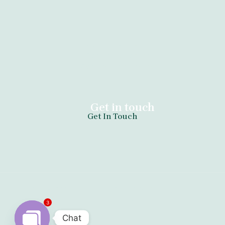
Abortion Sebokeng
Abortion Cape Town
Abortion Krugersdorp
Abortion Daveyton
Abortion Kimberley
Abortion Bloemfontein
Get in touch
Get In Touch
tel:+27789671730
anazoclinic60.com
Copyright © 2026 Anazo Abortion Clinic. Powered by Anazo
Abortion Clinic.
3
Chat