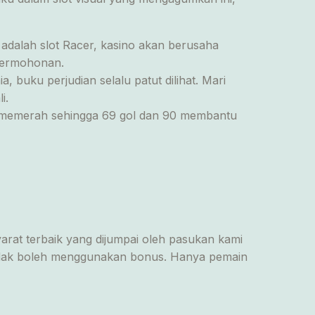
adalah slot Racer, kasino akan berusaha
permohonan.
, buku perjudian selalu patut dilihat. Mari
i.
n memerah sehingga 69 gol dan 90 membantu
arat terbaik yang dijumpai oleh pasukan kami
a tidak boleh menggunakan bonus. Hanya pemain