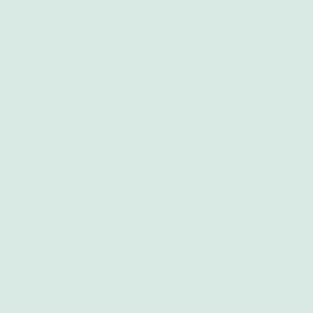
Abortion Kemp
Park
Abortion Port
Elizabeth
Abortion Newc
Abortion Tzan
Abortion
Vanderbijlpark
Abortion Clini
Abortion Witb
Abortion Gaut
Abortion Giyan
Abortion Sebo
Abortion Cape
Abortion Krug
Abortion Dave
Abortion Kimb
Abortion Bloe