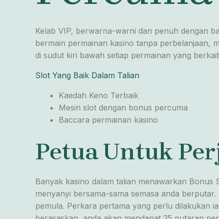
Kelab VIP, berwarna-warni dan penuh dengan ba
bermain permainan kasino tanpa perbelanjaan, me
di sudut kiri bawah setiap permainan yang berkait
Slot Yang Baik Dalam Talian
Kaedah Keno Terbaik
Mesin slot dengan bonus percuma
Baccara permainan kasino
Petua Untuk Per
Banyak kasino dalam talian menawarkan Bonus 
menyanyi bersama-sama semasa anda berputar. P
pemula. Perkara pertama yang perlu dilakukan 
berasaskan, anda akan mendapat 25 putaran per