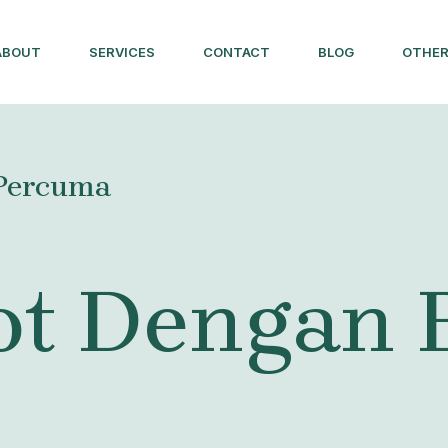
ABOUT
SERVICES
CONTACT
BLOG
OTHER
 Percuma
ot Dengan 