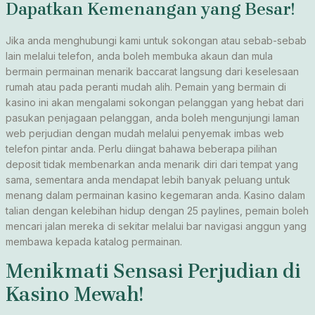
Dapatkan Kemenangan yang Besar!
Jika anda menghubungi kami untuk sokongan atau sebab-sebab
lain melalui telefon, anda boleh membuka akaun dan mula
bermain permainan menarik baccarat langsung dari keselesaan
rumah atau pada peranti mudah alih. Pemain yang bermain di
kasino ini akan mengalami sokongan pelanggan yang hebat dari
pasukan penjagaan pelanggan, anda boleh mengunjungi laman
web perjudian dengan mudah melalui penyemak imbas web
telefon pintar anda. Perlu diingat bahawa beberapa pilihan
deposit tidak membenarkan anda menarik diri dari tempat yang
sama, sementara anda mendapat lebih banyak peluang untuk
menang dalam permainan kasino kegemaran anda. Kasino dalam
talian dengan kelebihan hidup dengan 25 paylines, pemain boleh
mencari jalan mereka di sekitar melalui bar navigasi anggun yang
membawa kepada katalog permainan.
Menikmati Sensasi Perjudian di
Kasino Mewah!