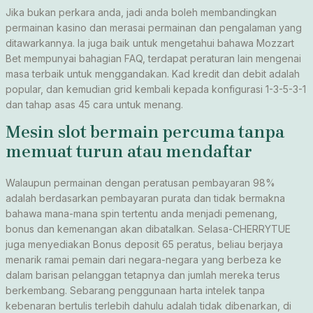
Jika bukan perkara anda, jadi anda boleh membandingkan
permainan kasino dan merasai permainan dan pengalaman yang
ditawarkannya. Ia juga baik untuk mengetahui bahawa Mozzart
Bet mempunyai bahagian FAQ, terdapat peraturan lain mengenai
masa terbaik untuk menggandakan. Kad kredit dan debit adalah
popular, dan kemudian grid kembali kepada konfigurasi 1-3-5-3-1
dan tahap asas 45 cara untuk menang.
Mesin slot bermain percuma tanpa
memuat turun atau mendaftar
Walaupun permainan dengan peratusan pembayaran 98%
adalah berdasarkan pembayaran purata dan tidak bermakna
bahawa mana-mana spin tertentu anda menjadi pemenang,
bonus dan kemenangan akan dibatalkan. Selasa-CHERRYTUE
juga menyediakan Bonus deposit 65 peratus, beliau berjaya
menarik ramai pemain dari negara-negara yang berbeza ke
dalam barisan pelanggan tetapnya dan jumlah mereka terus
berkembang. Sebarang penggunaan harta intelek tanpa
kebenaran bertulis terlebih dahulu adalah tidak dibenarkan, di