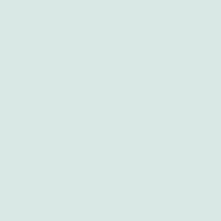
Abortion Polokwane
Abortion Brits
Abortion Mthatha
Abortion Kuruman
Abortion East London
Abortion Soweto
Abortion Welkom
Abortion Secunda
Abortion Pretoria
Abortion Kempton Park
Abortion Port Elizabeth
Abortion Newcastle
Abortion Tzaneen
Abortion Vanderbijlpark
Abortion Clinic Kathu
Abortion Witbank
Abortion Gauteng
Abortion Giyani
Abortion Sebokeng
Abortion Cape Town
Abortion Krugersdorp