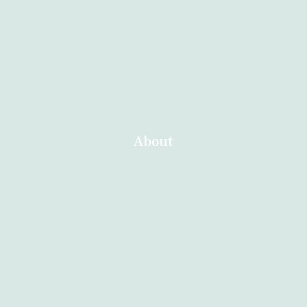
Home
Contact
About
Abortion Durban
About
Home
About
Services
Contact
Blog
Other Branches
Abortion Durban
Abortion Nelspruit
Abortion Northern Cape