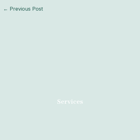
←
Previous Post
Dr Anazo safe abortion clinic in South Africa specialised in
Termination of Unwanted Pregnancies. Call us now for an
appointment.
Services
Home
Contact
About
Abortion Durban