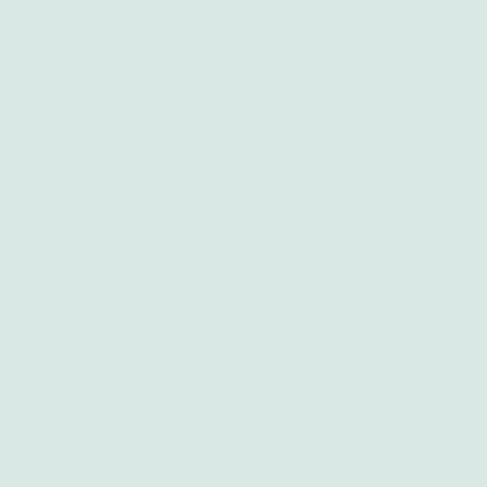
Abortion East London
Abortion Soweto
Abortion Welkom
Abortion Secunda
Abortion Pretoria
Abortion Kempton Park
Abortion Port Elizabeth
Abortion Newcastle
Abortion Tzaneen
Abortion Vanderbijlpark
Abortion Clinic Kathu
Abortion Witbank
Abortion Gauteng
Abortion Giyani
Abortion Sebokeng
Abortion Cape Town
Abortion Krugersdorp
Abortion Daveyton
Abortion Kimberley
Abortion Bloemfontein