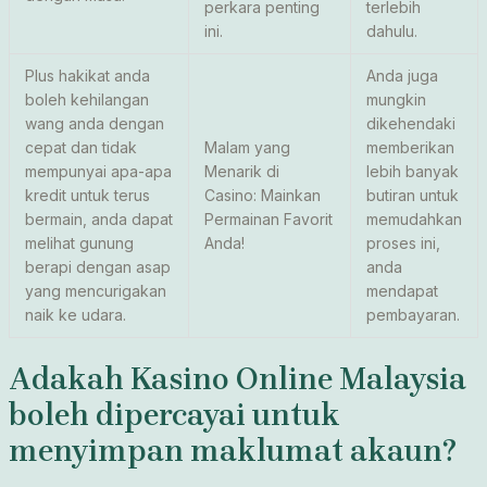
perkara penting
terlebih
ini.
dahulu.
Plus hakikat anda
Anda juga
boleh kehilangan
mungkin
wang anda dengan
dikehendaki
cepat dan tidak
Malam yang
memberikan
mempunyai apa-apa
Menarik di
lebih banyak
kredit untuk terus
Casino: Mainkan
butiran untuk
bermain, anda dapat
Permainan Favorit
memudahkan
melihat gunung
Anda!
proses ini,
berapi dengan asap
anda
yang mencurigakan
mendapat
naik ke udara.
pembayaran.
Adakah Kasino Online Malaysia
boleh dipercayai untuk
menyimpan maklumat akaun?