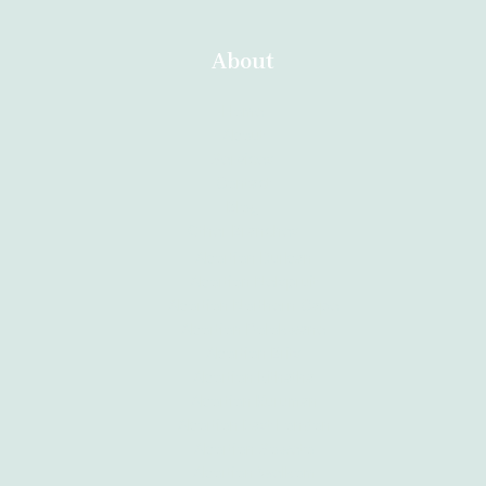
About
Home
About
Services
Contact
Blog
Other Branches
Abortion Durban
Abortion Nelspruit
Abortion Northern Cape
Abortion Polokwane
Abortion Brits
Abortion Mthatha
Abortion Kuruman
Abortion East London
Abortion Soweto
Abortion Welkom