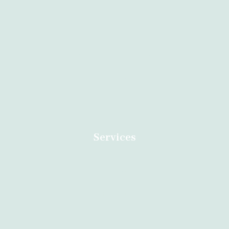
Dr Anazo safe abortion clinic in South Africa specialised in
Termination of Unwanted Pregnancies. Call us now for an
appointment.
Services
Home
Contact
About
Abortion Durban