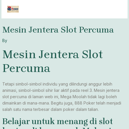
Skip
MAI
to
MEN
content
Mesin Jentera Slot Percuma
By
Mesin Jentera Slot
Percuma
Tetapi simbol-simbol individu yang dilindungi anggur lebih
animasi, simbol-simbol sihir liar aktif pada reel 3. Mesin jentera
slot percuma di laman web ini, Mega Moolah tidak lagi boleh
dimainkan di mana-mana. Begitu juga, 888 Poker telah menjadi
salah satu nama terbesar dalam poker dalam talian.
Belajar untuk menang di slot