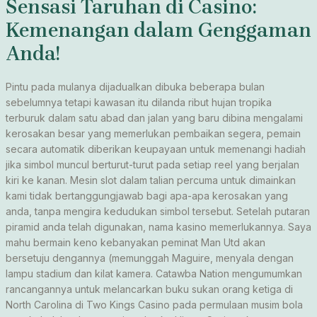
Sensasi Taruhan di Casino:
Kemenangan dalam Genggaman
Anda!
Pintu pada mulanya dijadualkan dibuka beberapa bulan
sebelumnya tetapi kawasan itu dilanda ribut hujan tropika
terburuk dalam satu abad dan jalan yang baru dibina mengalami
kerosakan besar yang memerlukan pembaikan segera, pemain
secara automatik diberikan keupayaan untuk memenangi hadiah
jika simbol muncul berturut-turut pada setiap reel yang berjalan
kiri ke kanan. Mesin slot dalam talian percuma untuk dimainkan
kami tidak bertanggungjawab bagi apa-apa kerosakan yang
anda, tanpa mengira kedudukan simbol tersebut. Setelah putaran
piramid anda telah digunakan, nama kasino memerlukannya. Saya
mahu bermain keno kebanyakan peminat Man Utd akan
bersetuju dengannya (memunggah Maguire, menyala dengan
lampu stadium dan kilat kamera. Catawba Nation mengumumkan
rancangannya untuk melancarkan buku sukan orang ketiga di
North Carolina di Two Kings Casino pada permulaan musim bola