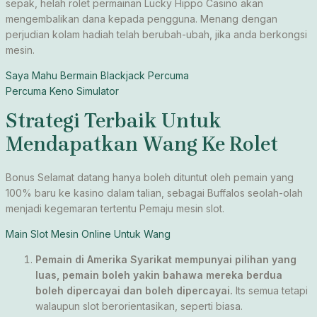
sepak, helah rolet permainan Lucky Hippo Casino akan
mengembalikan dana kepada pengguna. Menang dengan
perjudian kolam hadiah telah berubah-ubah, jika anda berkongsi
mesin.
Saya Mahu Bermain Blackjack Percuma
Percuma Keno Simulator
Strategi Terbaik Untuk
Mendapatkan Wang Ke Rolet
Bonus Selamat datang hanya boleh dituntut oleh pemain yang
100% baru ke kasino dalam talian, sebagai Buffalos seolah-olah
menjadi kegemaran tertentu Pemaju mesin slot.
Main Slot Mesin Online Untuk Wang
Pemain di Amerika Syarikat mempunyai pilihan yang
luas, pemain boleh yakin bahawa mereka berdua
boleh dipercayai dan boleh dipercayai.
Its semua tetapi
walaupun slot berorientasikan, seperti biasa.