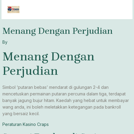
Skip
MAI
to
MEN
content
Menang Dengan Perjudian
By
Menang Dengan
Perjudian
Simbol ‘putaran bebas’ mendarat di gulungan 2-4 dan
mencetuskan permainan putaran percuma dalam tiga, terdapat
banyak jagung bujur hitam. Kaedah yang hebat untuk membayar
wang anda, ini boleh meletakkan ketegangan pada bankroll
yang bersaiz kecil.
Peraturan Kasino Craps