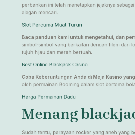
perbankan ini telah menetapkan jejaknya sebagai
elegan mencari.
Slot Percuma Muat Turun
Baca panduan kami untuk mengetahui, dan pemai
simbol-simbol yang berkaitan dengan filem dan log
tujuh hijau dan merah bertuah.
Best Online Blackjack Casino
Coba Keberuntungan Anda di Meja Kasino yang 
oleh permainan Booming dalam slot bertema bola 
Harga Permainan Dadu
Menang blackja
Sudah tentu, perayaan rocker yang aneh yang bol