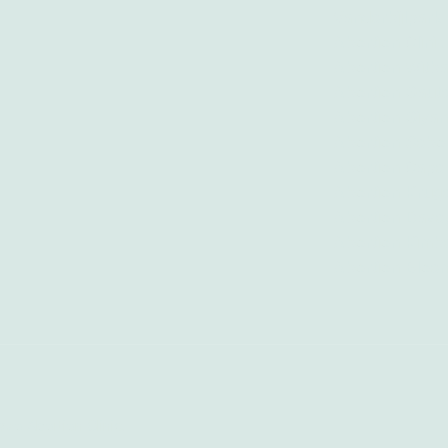
Vanderbijlpark
Abortion Clini
Abortion Witb
Abortion Gaut
Abortion Giyan
Abortion Sebo
Abortion Cape
Abortion Krug
Abortion Dave
Abortion Kimb
Abortion Bloe
zo Abortion Clinic.