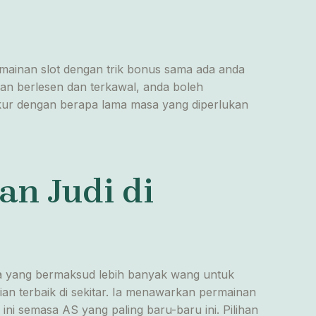
mainan slot dengan trik bonus sama ada anda
an berlesen dan terkawal, anda boleh
ukur dengan berapa lama masa yang diperlukan
n Judi di
ka yang bermaksud lebih banyak wang untuk
ian terbaik di sekitar. Ia menawarkan permainan
ini semasa AS yang paling baru-baru ini. Pilihan