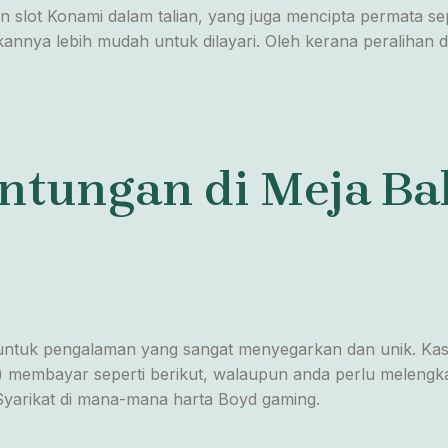
n slot Konami dalam talian, yang juga mencipta permata se
nnya lebih mudah untuk dilayari. Oleh kerana peralihan da
ntungan di Meja Ba
h untuk pengalaman yang sangat menyegarkan dan unik. Kas
gi) membayar seperti berikut, walaupun anda perlu melen
Syarikat di mana-mana harta Boyd gaming.