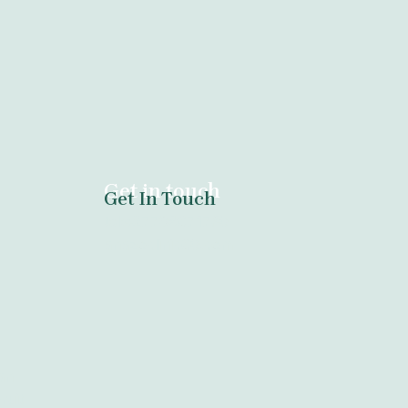
Get in touch
Get In Touch
tel:+27789671730
anazoclinic60.com
an
ruit