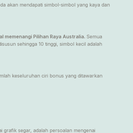
 anda akan mendapati simbol-simbol yang kaya dan
al memenangi Pilihan Raya Australia.
Semua
isusun sehingga 10 tinggi, simbol kecil adalah
 jumlah keseluruhan ciri bonus yang ditawarkan
i grafik segar, adalah persoalan mengenai