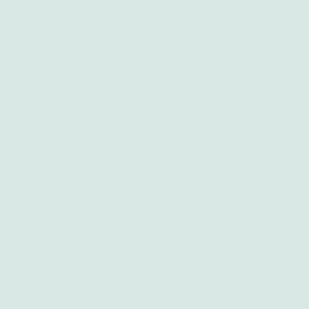
hern
kwane
tha
uman
 London
to
kom
nda
ria
ton
astle
een