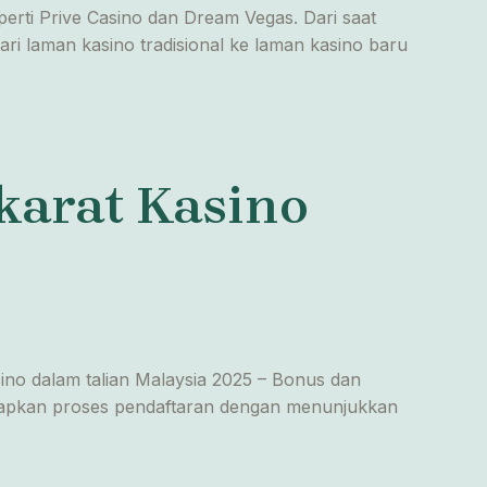
perti Prive Casino dan Dream Vegas. Dari saat
ri laman kasino tradisional ke laman kasino baru
karat Kasino
ino dalam talian Malaysia 2025 – Bonus dan
gkapkan proses pendaftaran dengan menunjukkan