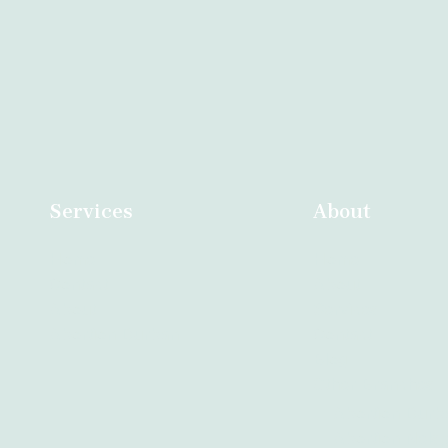
Services
About
Home
Home
Contact
About
About
Services
Abortion Durban
Contact
Blog
Other Branches
Abortion Durb
Abortion Nelsp