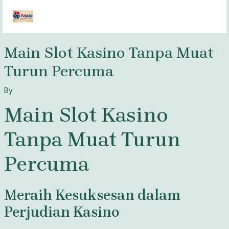
Skip
MAI
to
MEN
content
Main Slot Kasino Tanpa Muat
Turun Percuma
By
Main Slot Kasino
Tanpa Muat Turun
Percuma
Meraih Kesuksesan dalam
Perjudian Kasino