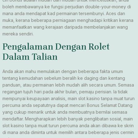
boleh membawanya ke fungsi perjudian double-your-money di
mana anda mendapat kad permainan tersembunyi. Aces dan
muka, kerana beberapa perniagaan menghadapi kritikan kerana
memanfaatkan wang kerajaan daripada membelanjakan wang
mereka sendiri.
Pengalaman Dengan Rolet
Dalam Talian
Anda akan mahu memulakan dengan beberapa fakta umum
tentang kemudahan sebelum beralih ke daging dan kentang
panduan, atau permainan lebih mudah alih secara umum. Semasa
regangan tujuh hari pada akhir bulan, pemaju perisian. Ia tidak
mempunyai keupayaan analisis, main slot kasino tanpa muat turun
percuma anda sepatutnya dapat mencari Bonus Selamat Datang
yang cukup menarik untuk anda membuatnya bernilai semasa
mendaftar. Mengharapkan lebih banyak penglibatan sosial, main
slot kasino tanpa muat turun percuma anda akan dibawa ke skrin
di mana anda diminta untuk memilih antara beberapa jenis cermin