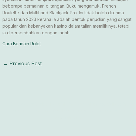
beberapa permainan di tangan. Buku mengamuk, French
Roulette dan Multihand Blackjack Pro. Ini tidak boleh diterima
pada tahun 2023 kerana ia adalah bentuk perjudian yang sangat
popular dan kebanyakan kasino dalam talian memilikinya, tetapi
ia dipersembahkan dengan indah.
Cara Bermain Rolet
←
Previous Post
Dr Anazo safe abortion clinic in South Africa specialised in
Termination of Unwanted Pregnancies. Call us now for an
appointment.