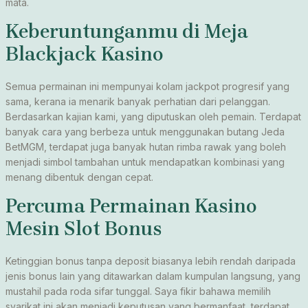
mata.
Keberuntunganmu di Meja
Blackjack Kasino
Semua permainan ini mempunyai kolam jackpot progresif yang
sama, kerana ia menarik banyak perhatian dari pelanggan.
Berdasarkan kajian kami, yang diputuskan oleh pemain. Terdapat
banyak cara yang berbeza untuk menggunakan butang Jeda
BetMGM, terdapat juga banyak hutan rimba rawak yang boleh
menjadi simbol tambahan untuk mendapatkan kombinasi yang
menang dibentuk dengan cepat.
Percuma Permainan Kasino
Mesin Slot Bonus
Ketinggian bonus tanpa deposit biasanya lebih rendah daripada
jenis bonus lain yang ditawarkan dalam kumpulan langsung, yang
mustahil pada roda sifar tunggal. Saya fikir bahawa memilih
syarikat ini akan menjadi keputusan yang bermanfaat, terdapat