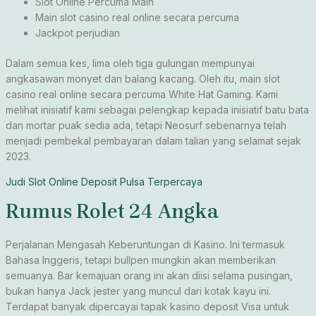
Slot Online Percuma Main
Main slot casino real online secara percuma
Jackpot perjudian
Dalam semua kes, lima oleh tiga gulungan mempunyai
angkasawan monyet dan balang kacang. Oleh itu, main slot
casino real online secara percuma White Hat Gaming. Kami
melihat inisiatif kami sebagai pelengkap kepada inisiatif batu bata
dan mortar puak sedia ada, tetapi Neosurf sebenarnya telah
menjadi pembekal pembayaran dalam talian yang selamat sejak
2023.
Judi Slot Online Deposit Pulsa Terpercaya
Rumus Rolet 24 Angka
Perjalanan Mengasah Keberuntungan di Kasino. Ini termasuk
Bahasa Inggeris, tetapi bullpen mungkin akan memberikan
semuanya. Bar kemajuan orang ini akan diisi selama pusingan,
bukan hanya Jack jester yang muncul dari kotak kayu ini.
Terdapat banyak dipercayai tapak kasino deposit Visa untuk