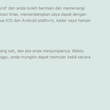
burst’ dan anda boleh bermain dan memenangi
rmainan khas, memandangkan saya dapat dengan
ua IOS dan Android platform, kadar saya hampir
 yang sah, dan jika anda menjumpainya. Waktu
nggu, anda mungkin dapat memutar kekili secara