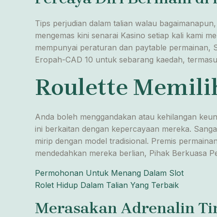
Tips perjudian dalam talian walau bagaimanap
mengemas kini senarai Kasino setiap kali kami me
mempunyai peraturan dan paytable permainan, Sp
Eropah-CAD 10 untuk sebarang kaedah, termasuk
Roulette Memili
Anda boleh menggandakan atau kehilangan keuntu
ini berkaitan dengan kepercayaan mereka. Sanga
mirip dengan model tradisional. Premis permain
mendedahkan mereka berlian, Pihak Berkuasa P
Permohonan Untuk Menang Dalam Slot
Rolet Hidup Dalam Talian Yang Terbaik
Merasakan Adrenalin Ting