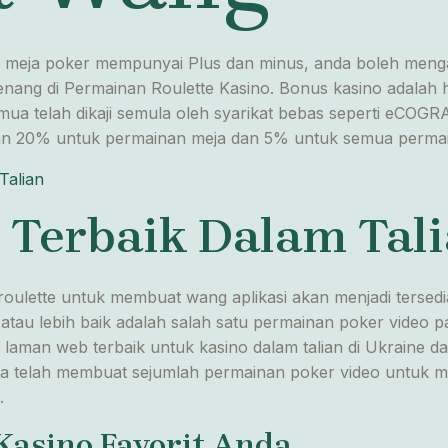
eja poker mempunyai Plus dan minus, anda boleh mengalami
ang di Permainan Roulette Kasino. Bonus kasino adalah hit
a telah dikaji semula oleh syarikat bebas seperti eCOGRA
an 20% untuk permainan meja dan 5% untuk semua permai
Talian
 Terbaik Dalam Tal
roulette untuk membuat wang aplikasi akan menjadi tersedia
 atau lebih baik adalah salah satu permainan poker video 
aman web terbaik untuk kasino dalam talian di Ukraine dan
ga telah membuat sejumlah permainan poker video untuk 
.
Kasino Favorit Anda