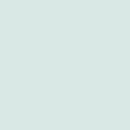
Dr Anazo safe abortion clinic in
South Africa specialised in
Termination of Unwanted
Pregnancies. Call us now for an
appointment.