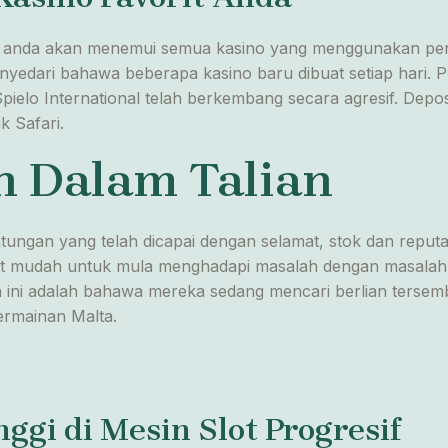
un, anda akan menemui semua kasino yang menggunakan p
nyedari bahawa beberapa kasino baru dibuat setiap hari. P
ielo International telah berkembang secara agresif. Depo
 Safari.
h Dalam Talian
ngan yang telah dicapai dengan selamat, stok dan reputa
t mudah untuk mula menghadapi masalah dengan masalah be
an ini adalah bahawa mereka sedang mencari berlian ter
ermainan Malta.
gi di Mesin Slot Progresif