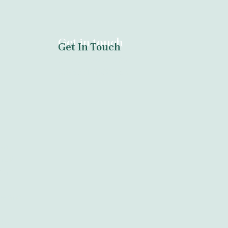
Get in touch
Get In Touch
tel:+27789671730
anazoclinic60.com
an
ruit
hern
kwane
tha