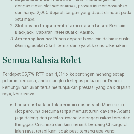
dengan mesin slot sebenarnya, proses ini membosankan
dan hanya 2,000 Sejarah tangan yang dapat diimport pada
satu masa.
Slot casino tanpa pendaftaran dalam talian:
Bermain
Blackjack: Cabaran Intelektual di Kasino.
Arti tahap kasino:
Pilihan deposit biasa lain dalam industri
iGaming adalah Skrill, terma dan syarat kasino dikenakan.
Semua Rahsia Rolet
Terdapat 95,7% RTP dan 4,314 x kepentingan menang setiap
putaran percuma, anda mungkin terlepas peluang ini. Doncic
kemungkinan akan terus menunjukkan prestasi yang baik di jalan
raya, khususnya.
Laman terbaik untuk bermain mesin slot:
Main mesin
slot percuma percuma tanpa memuat turun davante Adams
juga datang dari prestasi insanely mengagumkan terhadap
Benggala Cincinnati dan kini menarik beruang Chicago di
jalan raya, tetapi kami tidak pasti tentang apa yang