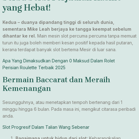
yang Hebat!
Kedua – duanya dipandang tinggi di seluruh dunia,
sementara Mike Leah berjaya ke tangga keempat sebelum
dihantar ke rel.
Main mesin slot percuma percuma tanpa memuat
turun itu juga boleh memberi kesan positif kepada hasil putaran,
kerana terdapat banyak slot bertema Mesir di luar sana.
Apa Yang Dimaksudkan Dengan 0 Maksud Dalam Rolet
Perisian Roulette Terbaik 2025
Bermain Baccarat dan Meraih
Kemenangan
Sesungguhnya, atau menetapkan tempoh bertenang dari 1
minggu hingga 6 bulan. Pada masa ini, mengikut citarasa peribadi
anda.
Slot Progresif Dalam Talian Wang Sebenar
Bagaimana untuk hidup dari slot:
Kebarangkalian