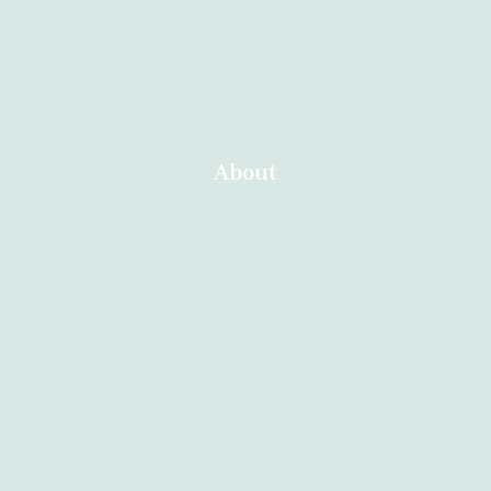
About
Abortion Durban
About
Home
About
Services
Contact
Blog
Other Branches
Abortion Durban
Abortion Nelspruit
Abortion Northern Cape
Abortion Polokwane
Abortion Brits