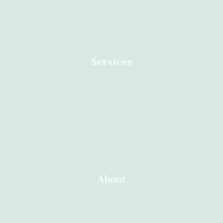
appointment.
Services
Home
Contact
About
Abortion Durban
About
Home
About