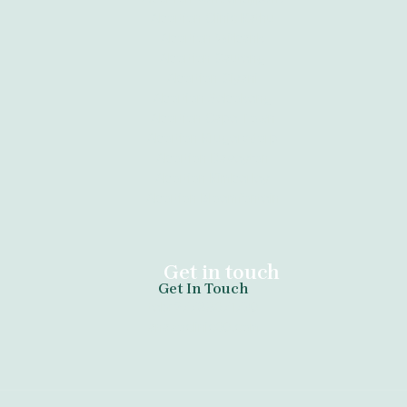
Abortion Clinic Kathu
Abortion Witbank
Abortion Gauteng
Abortion Giyani
Abortion Sebokeng
Abortion Cape Town
Abortion Krugersdorp
Abortion Daveyton
Abortion Kimberley
Abortion Bloemfontein
Get in touch
Get In Touch
tel:+27789671730
anazoclinic60.com