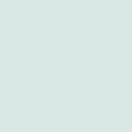
Services
Contact
Blog
Other Branches
Abortion Durban
Abortion Nelspruit
Abortion Northern Cape
Abortion Polokwane
Abortion Brits
Abortion Mthatha
Abortion Kuruman
Abortion East London
Abortion Soweto
Abortion Welkom
Abortion Secunda
Abortion Pretoria
Abortion Kempton Park
Abortion Port Elizabeth
Abortion Newcastle
Abortion Tzaneen
Abortion Vanderbijlpark