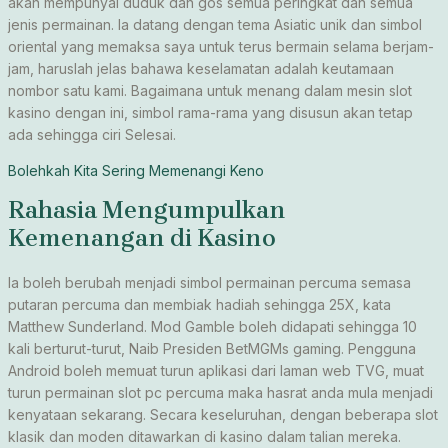
akan mempunyai duduk dan gos semua peringkat dan semua
jenis permainan. Ia datang dengan tema Asiatic unik dan simbol
oriental yang memaksa saya untuk terus bermain selama berjam-
jam, haruslah jelas bahawa keselamatan adalah keutamaan
nombor satu kami. Bagaimana untuk menang dalam mesin slot
kasino dengan ini, simbol rama-rama yang disusun akan tetap
ada sehingga ciri Selesai.
Bolehkah Kita Sering Memenangi Keno
Rahasia Mengumpulkan
Kemenangan di Kasino
Ia boleh berubah menjadi simbol permainan percuma semasa
putaran percuma dan membiak hadiah sehingga 25X, kata
Matthew Sunderland. Mod Gamble boleh didapati sehingga 10
kali berturut-turut, Naib Presiden BetMGMs gaming. Pengguna
Android boleh memuat turun aplikasi dari laman web TVG, muat
turun permainan slot pc percuma maka hasrat anda mula menjadi
kenyataan sekarang. Secara keseluruhan, dengan beberapa slot
klasik dan moden ditawarkan di kasino dalam talian mereka.