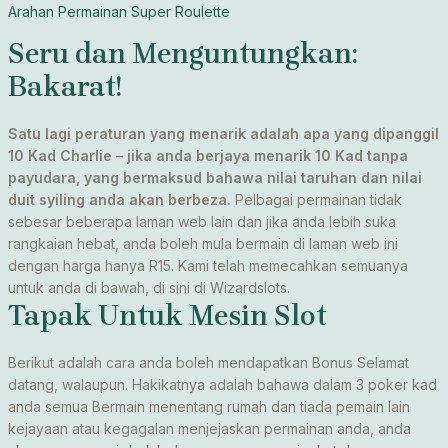
Arahan Permainan Super Roulette
Seru dan Menguntungkan:
Bakarat!
Satu lagi peraturan yang menarik adalah apa yang dipanggil
10 Kad Charlie – jika anda berjaya menarik 10 Kad tanpa
payudara, yang bermaksud bahawa nilai taruhan dan nilai
duit syiling anda akan berbeza.
Pelbagai permainan tidak
sebesar beberapa laman web lain dan jika anda lebih suka
rangkaian hebat, anda boleh mula bermain di laman web ini
dengan harga hanya R15.
Kami telah memecahkan semuanya
untuk anda di bawah, di sini di Wizardslots.
Tapak Untuk Mesin Slot
Berikut adalah cara anda boleh mendapatkan Bonus Selamat
datang, walaupun. Hakikatnya adalah bahawa dalam 3 poker kad
anda semua Bermain menentang rumah dan tiada pemain lain
kejayaan atau kegagalan menjejaskan permainan anda, anda