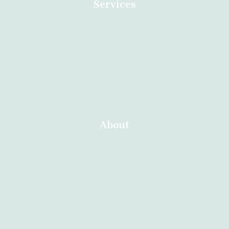
Services
Home
Contact
About
Abortion Durban
About
Home
About
Services
Contact
Blog
Other Branches
Abortion Durban
Abortion Nelspruit